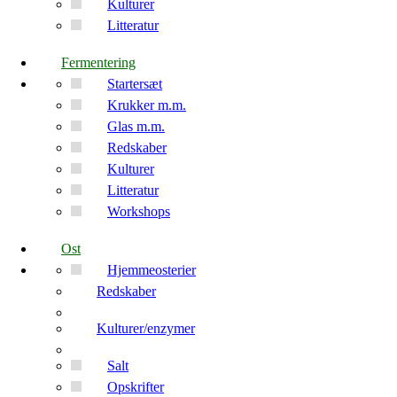
Kulturer
Litteratur
Fermentering
Startersæt
Krukker m.m.
Glas m.m.
Redskaber
Kulturer
Litteratur
Workshops
Ost
Hjemmeosterier
Redskaber
Kulturer/enzymer
Salt
Opskrifter