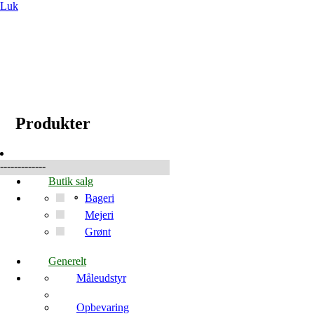
Luk
☰
Produkter
Produkter
-------------
Butik salg
Bageri
Mejeri
Grønt
Generelt
Måleudstyr
Opbevaring