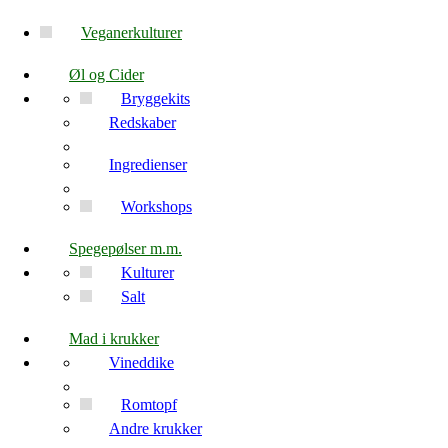
Veganerkulturer
Øl og Cider
Bryggekits
Redskaber
Ingredienser
Workshops
Spegepølser m.m.
Kulturer
Salt
Mad i krukker
Vineddike
Romtopf
Andre krukker