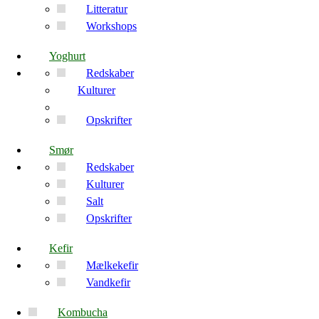
Litteratur
Workshops
Yoghurt
Redskaber
Kulturer
Opskrifter
Smør
Redskaber
Kulturer
Salt
Opskrifter
Kefir
Mælkekefir
Vandkefir
Kombucha