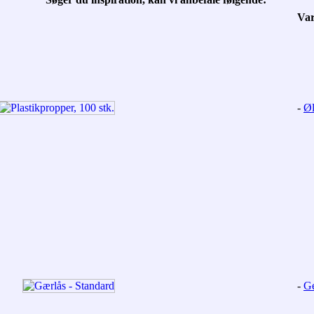
Va
-
Øl
-
Ge