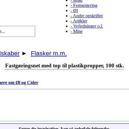
-
Brød
-
Fermentering
-
Øl
-
Andre opskrifter
-
Artikler
-
Vejledninger o.l.
-
Mine
skaber
►
Flasker m.m.
Fastgøringsnet med top til plastikpropper, 100 stk.
ere om Øl og Cider
Søger du inspiration, kan vi anbefale følgende: