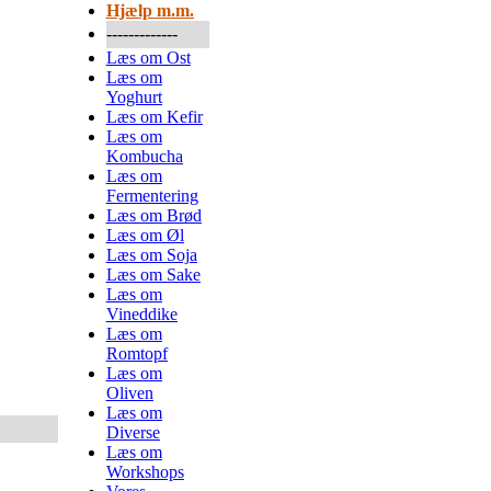
Hjælp m.m.
-------------
Læs om Ost
Læs om
Yoghurt
Læs om Kefir
Læs om
Kombucha
Læs om
Fermentering
Læs om Brød
Læs om Øl
Læs om Soja
Læs om Sake
Læs om
Vineddike
Læs om
Romtopf
Læs om
Oliven
Læs om
Diverse
Læs om
Workshops