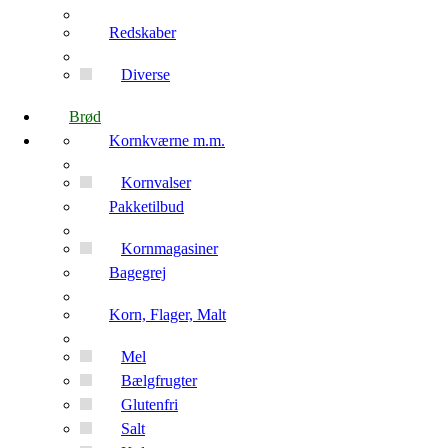
Redskaber
Diverse
Brød
Kornkværne m.m.
Kornvalser
Pakketilbud
Kornmagasiner
Bagegrej
Korn, Flager, Malt
Mel
Bælgfrugter
Glutenfri
Salt