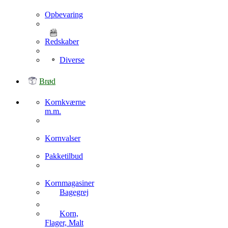
Opbevaring
Redskaber
Diverse
Brød
Kornkværne
m.m.
Kornvalser
Pakketilbud
Kornmagasiner
Bagegrej
Korn,
Flager, Malt