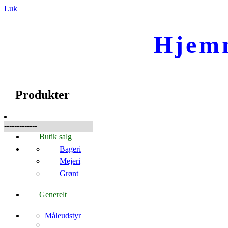
Luk
Hjem
☰
Produkter
Produkter
-------------
Butik salg
Bageri
Mejeri
Grønt
Generelt
Måleudstyr