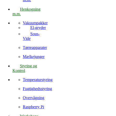
Henkogning
m.m.
Vakuumpakker
El-gryder
Sous-
Vide
Tørreapparater
Mælkejunger
Styring og
Kontrol
Temperaturstyring
Fugtighedsstyring
Overvågning
Raspberry Pi