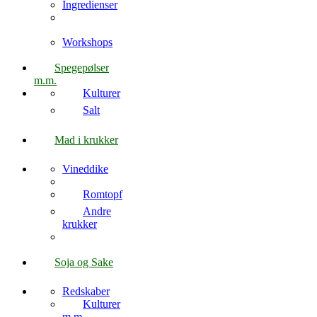
Ingredienser
Workshops
Spegepølser
m.m.
Kulturer
Salt
Mad i krukker
Vineddike
Romtopf
Andre
krukker
Soja og Sake
Redskaber
Kulturer
m.m.