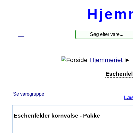
Hjem
☰
Produkter
Hjemmeriet
►
Eschenfel
Se varegruppe
Læs
Eschenfelder kornvalse - Pakke