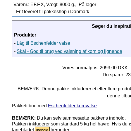
Varenr.: EF.F.X, Vægt: 8000 g.,
På lager
- Frit leveret til pakkeshop i Danmark
Søger du inspirat
Produkter
-
Låg til Eschenfelder valse
-
Skål - God til brug ved valsning af korn og lignende
Vores normalpris: 2093,00 DKK.
Du sparer: 2
BEMÆRK: Denne pakke inkluderer et eller flere produkter
denne tilbu
Pakketilbud med
Eschenfelder kornvalse
BEMÆRK:
Du kan selv sammesætte pakkens indhold.
Pakken inkluderer som standard 5 kg hel havre. Hvis du øn
fanebladet
herunder.
Indhold