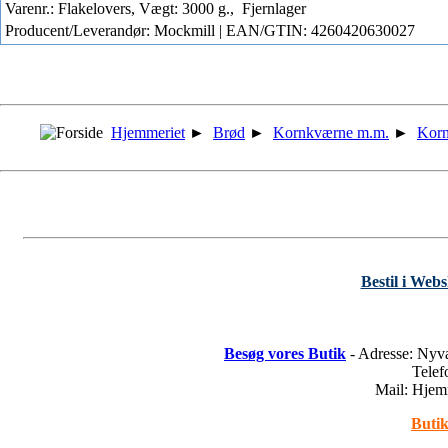
Varenr.: Flakelovers, Vægt: 3000 g.,
Fjernlager
Producent/Leverandør: Mockmill | EAN/GTIN: 4260420630027
Hjemmeriet
►
Brød
►
Kornkværne m.m.
►
Korn
Bestil i Web
Besøg vores Butik
- Adresse: Nyv
Tele
Mail: Hje
Butik