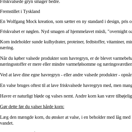
Friskvalsede gryn smager bedre.
Fremstillet i Tyskland
En Wolfgang Mock kreation, som sætter en ny standard i design, pris o
Friskvalset er nøglen. Nyd smagen af hjemmelavet müsli, "overnight oat
Korn indeholder sunde kulhydrater, proteiner, fedtstoffer, vitaminer, m
næring.
Når du køber valsede produkter som havregryn, er de blevet varmebehand
næringsstoffer er mere eller mindre varmefølsomme og næringsværdien
Ved at lave dine egne havregryn - eller andre valsede produkter - opnår
En valse bruges oftest til at lave friskvalsede havregryn med, men man
Havre er naturligt bløde og valses nemt. Andre korn kan være tilbøjelige
Gør dette før du valser hårde korn:
Læg den mængde korn, du ønsker at valse, i en beholder med låg med lid
vandet.