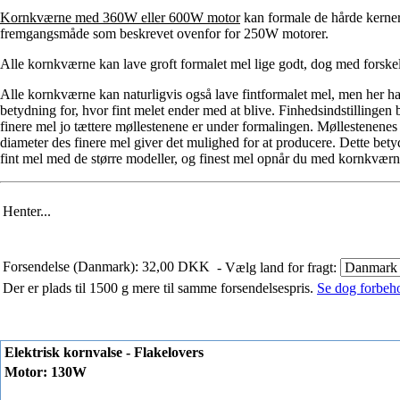
Kornkværne med 360W eller 600W motor
kan formale de hårde kerner
fremgangsmåde som beskrevet ovenfor for 250W motorer.
Alle kornkværne kan lave groft formalet mel lige godt, dog med forskel
Alle kornkværne kan naturligvis også lave fintformalet mel, men her ha
betydning for, hvor fint melet ender med at blive. Finhedsindstillinge
finere mel jo tættere møllestenene er under formalingen. Møllestenenes 
diameter des finere mel giver det mulighed for at producere. Dette be
fint mel med de større modeller, og finest mel opnår du med kornkvæ
Henter...
Forsendelse (Danmark): 32,00 DKK
- Vælg land for fragt:
Der er plads til 1500 g mere til samme forsendelsespris.
Se dog forbehol
Elektrisk kornvalse - Flakelovers
Motor: 130W