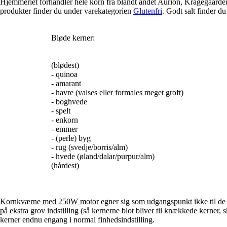
Hjemmeriet forhandler hele korn fra blandt andet Aurion, Kragegaard
produkter finder du under varekategorien
Glutenfri
. Godt salt finder d
Bløde kerner:
(blødest)
- quinoa
- amarant
- havre (valses eller formales meget groft)
- boghvede
- spelt
- enkorn
- emmer
- (perle) byg
- rug (svedje/borris/alm)
- hvede (øland/dalar/purpur/alm)
(hårdest)
Kornkværne med 250W motor
egner sig
som udgangspunkt
ikke til d
på ekstra grov indstilling (så kernerne blot bliver til knækkede kerner
kerner endnu engang i normal finhedsindstilling.