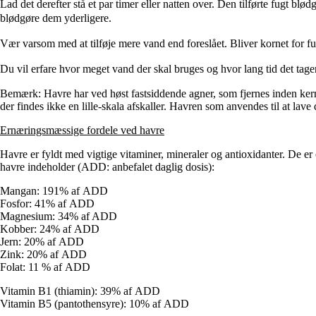
Lad det derefter stå et par timer eller natten over. Den tilførte fugt bl
blødgøre dem yderligere.
Vær varsom med at tilføje mere vand end foreslået. Bliver kornet for fug
Du vil erfare hvor meget vand der skal bruges og hvor lang tid det tager
Bemærk: Havre har ved høst fastsiddende agner, som fjernes inden ker
der findes ikke en lille-skala afskaller. Havren som anvendes til at lave
Ernæringsmæssige fordele ved havre
Havre er fyldt med vigtige vitaminer, mineraler og antioxidanter. De er
havre indeholder (ADD: anbefalet daglig dosis):
Mangan: 191% af
ADD
Fosfor: 41% af
ADD
Magnesium: 34% af
ADD
Kobber: 24% af
ADD
Jern: 20% af
ADD
Zink: 20% af
ADD
Folat: 11 % af
ADD
Vitamin B1 (thiamin): 39% af
ADD
Vitamin B5 (pantothensyre): 10% af
ADD