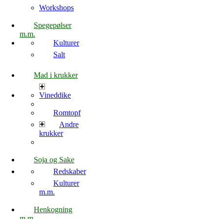
Workshops
Spegepølser
m.m.
Kulturer
Salt
Mad i krukker
Vineddike
Romtopf
Andre
krukker
Soja og Sake
Redskaber
Kulturer
m.m.
Henkogning
m.m.