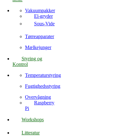
Vakuumpakker
El-gryder
Sous-Vide
Tørreapparater
Mælkejunger
Styring og
Kontrol
Temperaturstyring
Fugtighedsstyring
Overvågning
Raspberry
Pi
Workshops
Litteratur