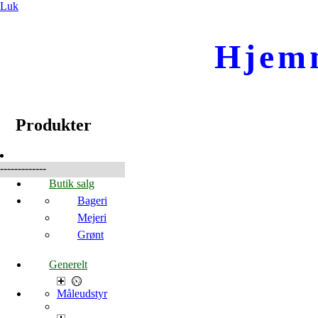
Luk
Hjem
☰
Produkter
Produkter
-------------
Butik salg
Bageri
Mejeri
Grønt
Generelt
Måleudstyr