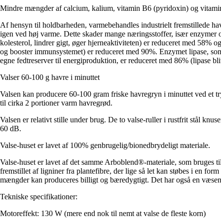
Mindre mængder af calcium, kalium, vitamin B6 (pyridoxin) og vitami
Af hensyn til holdbarheden, varmebehandles industrielt fremstillede h
igen ved høj varme. Dette skader mange næringsstoffer, især enzymer o
kolesterol, lindrer gigt, øger hjerneaktiviteten) er reduceret med 58%
og booster immunsystemet) er reduceret med 90%. Enzymet lipase, som n
egne fedtreserver til energiproduktion, er reduceret med 86% (lipase bl
Valser 60-100 g havre i minuttet
Valsen kan producere 60-100 gram friske havregryn i minuttet ved et try
til cirka 2 portioner varm havregrød.
Valsen er relativt stille under brug. De to valse-ruller i rustfrit stål kn
60 dB.
Valse-huset er lavet af 100% genbrugelig/bionedbrydeligt materiale.
Valse-huset er lavet af det samme Arboblend®-materiale, som bruges t
fremstillet af ligniner fra plantefibre, der lige så let kan støbes i en for
mængder kan produceres billigt og bæredygtigt. Det har også en væsentlig
Tekniske specifikationer:
Motoreffekt: 130 W (mere end nok til nemt at valse de fleste korn)