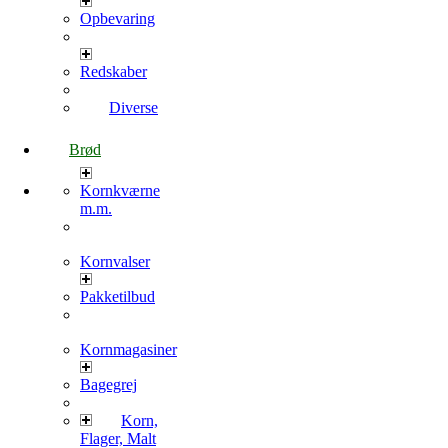
Opbevaring
Redskaber
Diverse
Brød
Kornkværne
m.m.
Kornvalser
Pakketilbud
Kornmagasiner
Bagegrej
Korn,
Flager, Malt