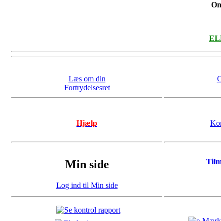
On
ELL
Læs om din
O
Fortrydelsesret
Hjælp
Kon
Til
Min side
Log ind til Min side