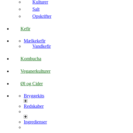
Kulturer
Salt
Opskrifter
Kefir
Mælkekefir
Vandkefir
Kombucha
Veganerkulturer
Øl og Cider
Bryggekits
Redskaber
Ingredienser