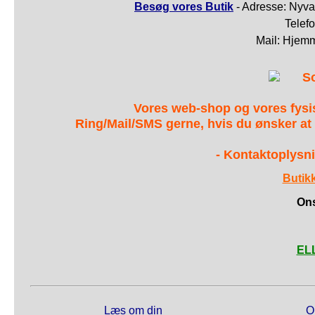
Besøg vores Butik
- Adresse: Nyva
Telef
Mail: Hjem
S
Vores web-shop og vores fys
Ring/Mail/SMS gerne, hvis du ønsker at
- Kontaktoplysni
Butik
Ons
ELL
Læs om din
O