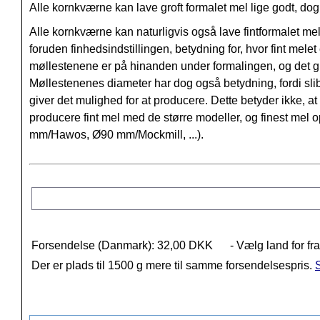
Alle kornkværne kan lave groft formalet mel lige godt, do
Alle kornkværne kan naturligvis også lave fintformalet m
foruden finhedsindstillingen, betydning for, hvor fint mel
møllestenene er på hinanden under formalingen, og det gi
Møllestenenes diameter har dog også betydning, fordi sli
giver det mulighed for at producere. Dette betyder ikke, 
producere fint mel med de større modeller, og finest me
mm/Hawos, Ø90 mm/Mockmill, ...).
Forsendelse (Danmark): 32,00 DKK
- Vælg land for fr
Der er plads til 1500 g mere til samme forsendelsespris.
S