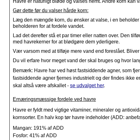
Havre er naturligt bløde og valses nemt. Andre korn kan vær
Gør dette før du valser hårde korn:
Læg den mængde korn, du ønsker at valse, i en beholder me
beholderen for at fordele vandet.
Lad det derefter stå et par timer eller natten over. Den ti
med havrekerner for at blødgøre dem yderligere.
Vær varsom med at tilføje mere vand end foreslået. Bliver k
Du vil erfare hvor meget vand der skal bruges og hvor lang 
Bemærk: Havre har ved høst fastsiddende agner, som fj
fastsiddende agner fjernes industrielt og der findes ikke e
skal altså være afskallet -
se udvalget her
.
Ernæringsmæssige fordele ved havre
Havre er fyldt med vigtige vitaminer, mineraler og antiox
kornsorter. En halv kop tør havre indeholder (ADD: anbefal
Mangan: 191% af
ADD
Fosfor: 41% af
ADD