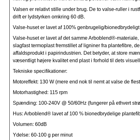
Valsen er relativt stille under brug. De to valse-ruller i rus
drift er lydstyrken omkring 60 dB.
Valse-huset er lavet af 100% genbrugelig/bionedbrydeligt
Valse-huset er lavet af det samme Arboblend®-materiale
slagfast termoplast fremstillet af ligniner fra plantefibre, d
affaldsprodukt i papirindustrien. Det betyder, at store mæ
væsentligt højere kvalitet end plast i forhold til dets visue
Tekniske specifikationer:
Motoreffekt: 130 W (mere end nok til nemt at valse de fles
Motorhastighed: 115 rpm
Spænding: 100-240V @ 50/60Hz (fungerer på ethvert strøm
Hus: Arboblend® lavet af 100 % bionedbrydelige plantefi
Volumen: 60dB
Ydelse: 60-100 g per minut