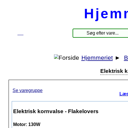
Hjem
☰
Produkter
Hjemmeriet
►
B
Elektrisk 
Se varegruppe
Læs
Elektrisk kornvalse - Flakelovers
Motor: 130W