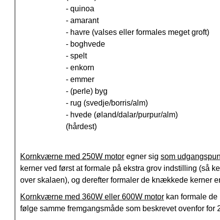
- quinoa
- amarant
- havre (valses eller formales meget groft)
- boghvede
- spelt
- enkorn
- emmer
- (perle) byg
- rug (svedje/borris/alm)
- hvede (øland/dalar/purpur/alm)
(hårdest)
Kornkværne med 250W motor
egner sig
som udgangspun
kerner ved først at formale på ekstra grov indstilling (så k
over skalaen), og derefter formaler de knækkede kerner e
Kornkværne med 360W eller 600W motor
kan formale de 
følge samme fremgangsmåde som beskrevet ovenfor for 