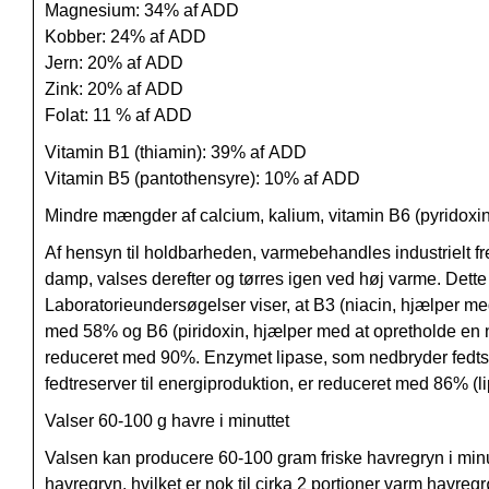
Magnesium: 34% af
ADD
Kobber: 24% af
ADD
Jern: 20% af
ADD
Zink: 20% af
ADD
Folat: 11 % af
ADD
Vitamin B1 (thiamin): 39% af
ADD
Vitamin B5 (pantothensyre): 10% af
ADD
Mindre mængder af calcium, kalium, vitamin B6 (pyridoxin
Af hensyn til holdbarheden, varmebehandles industrielt 
damp, valses derefter og tørres igen ved høj varme. Dett
Laboratorieundersøgelser viser, at B3 (niacin, hjælper med 
med 58% og B6 (piridoxin, hjælper med at opretholde en
reduceret med 90%. Enzymet lipase, som nedbryder fedtsto
fedtreserver til energiproduktion, er reduceret med 86% (l
Valser 60-100 g havre i minuttet
Valsen kan producere 60-100 gram friske havregryn i minutt
havregryn, hvilket er nok til cirka 2 portioner varm havregr