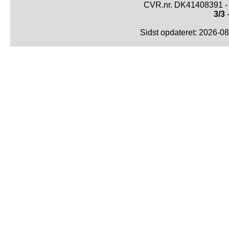
CVR.nr. DK41408391 - 
3/3
-
Sidst opdateret: 2026-0