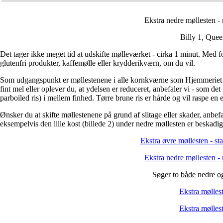
Ekstra nedre møllesten - r
Billy 1, Que
Det tager ikke meget tid at udskifte mølleværket - cirka 1 minut. Med
glutenfri produkter, kaffemølle eller krydderikværn, om du vil.
Som udgangspunkt er møllestenene i alle kornkværne som Hjemmeriet fo
fint mel eller oplever du, at ydelsen er reduceret, anbefaler vi - som det
parboiled ris) i mellem finhed. Tørre brune ris er hårde og vil raspe e
Ønsker du at skifte møllestenene på grund af slitage eller skader, anbefal
eksempelvis den lille kost (billede 2) under nedre møllesten er beskadige
Ekstra øvre møllesten - s
Ekstra nedre møllesten -
Søger to
både
nedre
o
Ekstra mølles
Ekstra mølles