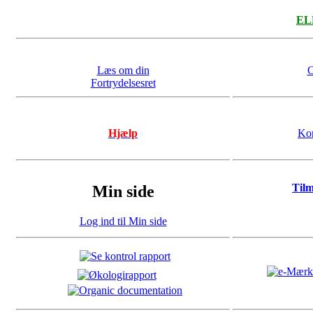
ELL
Læs om din
O
Fortrydelsesret
Hjælp
Kon
Til
Min side
Log ind til Min side