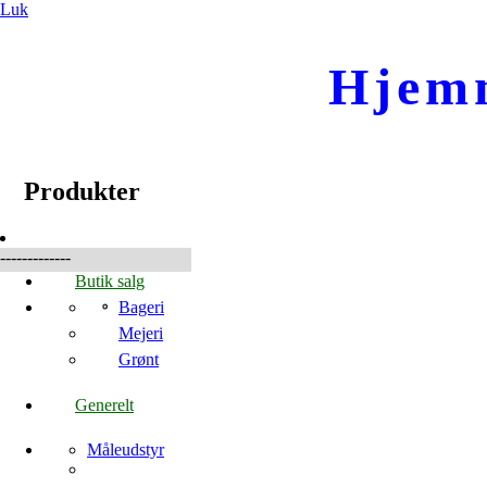
Luk
Hjem
☰
Produkter
Produkter
-------------
Butik salg
Bageri
Mejeri
Grønt
Generelt
Måleudstyr