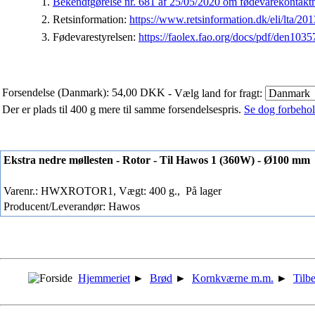
Bekendtgørelse nr. 681 af 25/05/2020 om fødevarekontaktm
Retsinformation:
https://www.retsinformation.dk/eli/lta/20
Fødevarestyrelsen:
https://faolex.fao.org/docs/pdf/den1035
Forsendelse (Danmark): 54,00 DKK
- Vælg land for fragt:
Der er plads til 400 g mere til samme forsendelsespris.
Se dog forbehold
Ekstra nedre møllesten - Rotor - Til Hawos 1 (360W) - Ø100 mm
Varenr.: HWXROTOR1, Vægt: 400 g.,
På lager
Producent/Leverandør: Hawos
Hjemmeriet
►
Brød
►
Kornkværne m.m.
►
Tilb