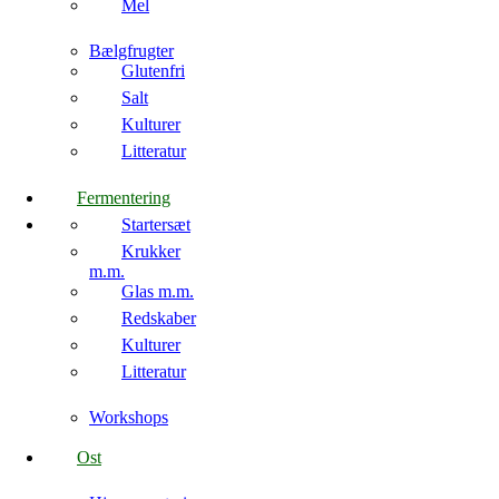
Mel
Bælgfrugter
Glutenfri
Salt
Kulturer
Litteratur
Fermentering
Startersæt
Krukker
m.m.
Glas m.m.
Redskaber
Kulturer
Litteratur
Workshops
Ost