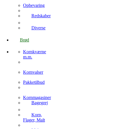
Opbevaring
Redskaber
Diverse
Brød
Kornkværne
m.m.
Kornvalser
Pakketilbud
Kornmagasiner
Bagegrej
Korn,
Flager, Malt