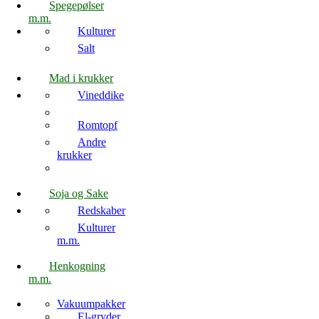
Spegepølser
m.m.
Kulturer
Salt
Mad i krukker
Vineddike
Romtopf
Andre
krukker
Soja og Sake
Redskaber
Kulturer
m.m.
Henkogning
m.m.
Vakuumpakker
El-gryder