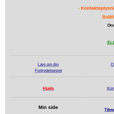
- Kontaktoplysni
Butik
Ons
ELL
Læs om din
O
Fortrydelsesret
Hjælp
Kon
Min side
Tilm