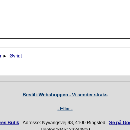
r
►
Øvrigt
Bestil i Webshoppen - Vi sender straks
- Eller -
es Butik
- Adresse: Nyvangsvej 93, 4100 Ringsted -
Se på Go
Telefon/SMS: 23244800