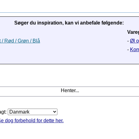
Søger du inspiration, kan vi anbefale følgende:
Vare
t / Rød / Grøn / Blå
-
Øl o
-
Kom
Henter...
agt:
e dog forbehold for dette her.