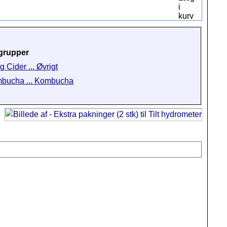
grupper
g Cider ... Øvrigt
bucha ... Kombucha