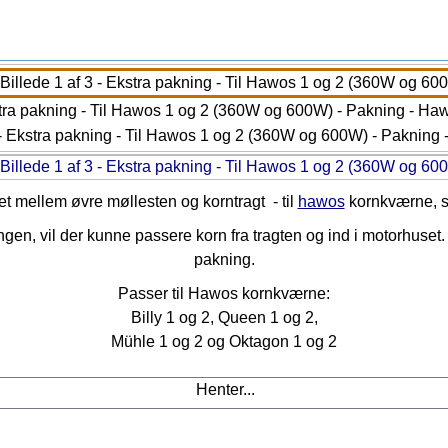
et mellem øvre møllesten og korntragt
-
til
hawos
kornkværne, se
n, vil der kunne passere korn fra tragten og ind i motorhuset. O
pakning.
Passer til Hawos kornkværne:
Billy 1 og 2, Queen 1 og 2,
Mühle 1 og 2 og Oktagon 1 og 2
Henter...