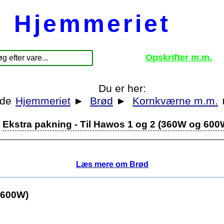
Hjemmeriet
Opskrifter m.m.
Du er her:
Hjemmeriet
►
Brød
►
Kornkværne m.m.
Ekstra pakning - Til Hawos 1 og 2 (360W og 600
Læs mere om Brød
 600W)