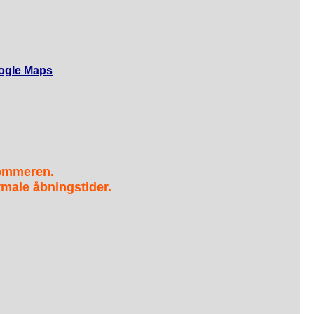
ogle Maps
sommeren.
male åbningstider.