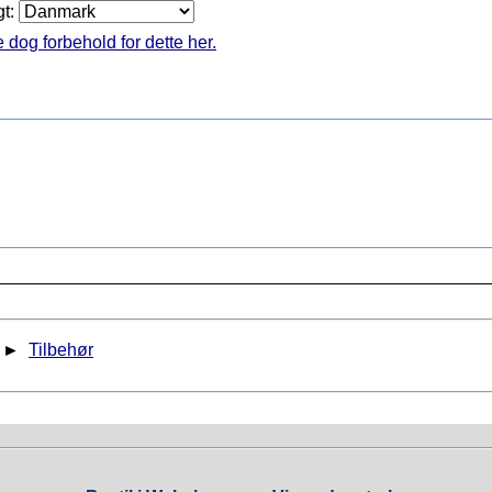
gt:
 dog forbehold for dette her.
►
Tilbehør