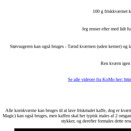
100 g friskkværnet k
Jeg renser efter med lidt f
Støvsugeren kan også bruges - Tænd kværnen (uden kerner) og lad
Ren kværn igen
Se alle videoer fra KoMo her: ht
Alle kornkværne kan bruges til at lave friskmalet kaffe, dog er 
Magic) kan også bruges, men kaffen skal her typisk males af 2 omga
stykker, og derefter formales dette res