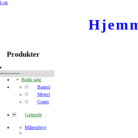
Luk
Hjemm
☰
Produkter
Produkter
-------------
Butik salg
Bageri
Mejeri
Grønt
Generelt
Måleudstyr