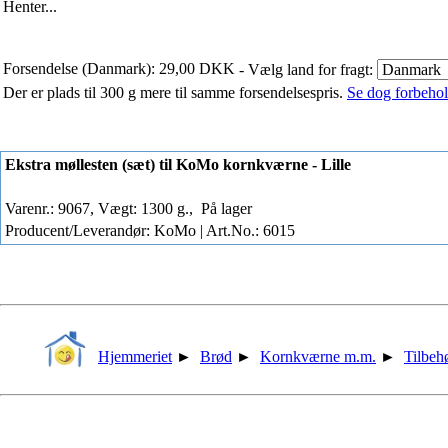
Henter...
Forsendelse (Danmark): 29,00 DKK
- Vælg land for fragt:
Der er plads til 300 g mere til samme forsendelsespris.
Se dog forbehold
Ekstra møllesten (sæt) til KoMo kornkværne - Lille
Varenr.: 9067, Vægt: 1300 g.,
På lager
Producent/Leverandør: KoMo | Art.No.: 6015
Hjemmeriet
►
Brød
►
Kornkværne m.m.
►
Tilbeh