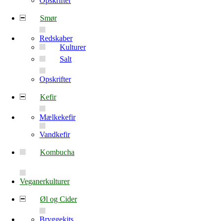
Opskrifter
Smør
Redskaber
Kulturer
Salt
Opskrifter
Kefir
Mælkekefir
Vandkefir
Kombucha
Veganerkulturer
Øl og Cider
Bryggekits