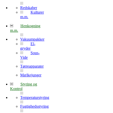
Redskaber
Kulturer
m.m.
Henkogning
m.m.
Vakuumpakker
El-
gryder
Sous-
Vide
Tørreapparater
Mælkejunger
Styring og
Kontrol
Temperaturstyring
Fugtighedsstyring