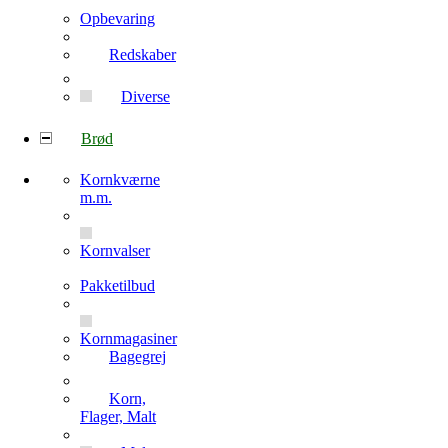
Opbevaring
Redskaber
Diverse
Brød
Kornkværne
m.m.
Kornvalser
Pakketilbud
Kornmagasiner
Bagegrej
Korn,
Flager, Malt