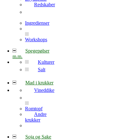
Redskaber
Ingredienser
Workshops
Spegepølser
m.m.
Kulturer
Salt
Mad i krukker
Vineddike
Romtopf
Andre
krukker
Soja og Sake