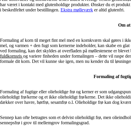
har været i kontakt med glutenholdige produkter. Ønsker du et produkt 
i beskedfeltet under bestillingen.
Ekstra mølleværk
er altid glutenfri.
Om at 
Formaling af korn til meget fint mel med en kornkværn skal gøres i ikke
mel, og varmen + den fugt som kernerne indeholder, kan skabe en glat
ved formaling, kan det skyldes at overfladen på møllestenene er blevet
fuldkornsris
og variere finheden under formalingen – dette vil raspe de
formale dit korn. Det vil kunne ske igen, men nu kender du til løsninge
Formaling af fugtig
Formaling af fugtige eller olieholdige frø og kerner er som udgangspun
olieholdigt frø/kerne og et ikke olieholdigt frø/kerne. Det ikke oliehol
dækker over havre, hørfrø, sesamfrø o.l. Olieholdige frø kan dog kvær
Sennep kan ofte betragtes som et delvist olieholdigt frø, men olieindho
sennepsfrø i grov til mellemgrov formalingsgrad.