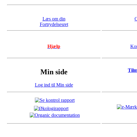
Læs om din
O
Fortrydelsesret
Hjælp
Kon
Til
Min side
Log ind til Min side