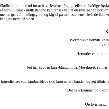
Skulle du komme ud for at have kværnet fugtige eller olieholdige frø/ker
så fortvivl ikke - møllestenene kan renses ved at du kværner en portion 
mellemgrov formalingsgrad, og kig så på møllestenene - hvis de ikke er h
længere nede på siden.
Kr
Hvorfor ikke udnytte kornk
- ell
Herunder en kort bille
Jeg har købt en karryblanding fra Mosehuset, som er v
Ingredienser som laurbærblade skal knuses let i hånden og jeg tilføje
Det hele kommer op i korn
Og kværnes...