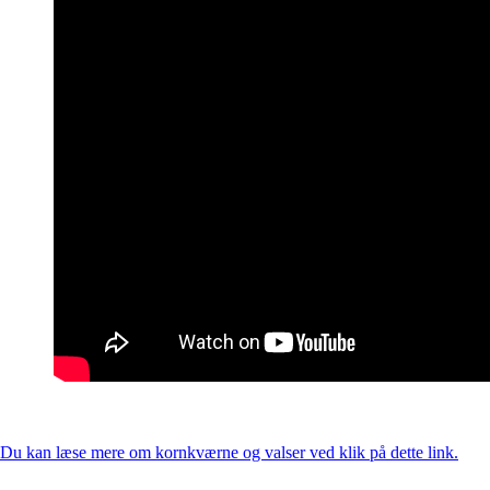
Du kan læse mere om kornkværne og valser ved klik på dette link.