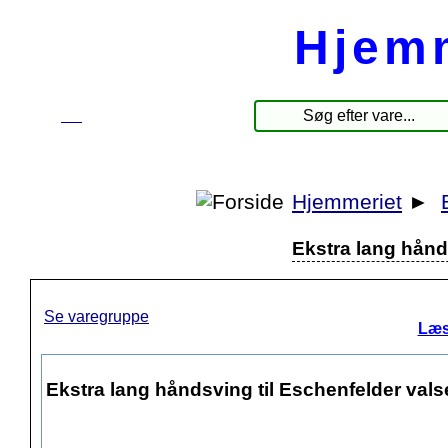
Hjem
☰
Produkter
Hjemmeriet
►
Ekstra lang hånd
Se varegruppe
Læs
Ekstra lang håndsving til Eschenfelder vals