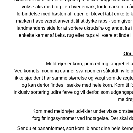
vokse aks med rug i en hvedemark, fordi marken - i åre
forbindelse med høsten af rugen er blevet tabt enkelte ke
marken have været anvendt til at dyrke raps - som giver 
landmandens side for at sortere ukrudsfrø og andet fra 
enkelte kerner af f.eks. rug eller raps vil være at finde
Om m
Meldrøjer er korn, primært rug, angrebet
Ved kornets modning danner svampen en såkaldt hvileform, 
ikke sjældent har samme størrelse og vægt som de ægt
og kan derfor findes i sække med hele korn. Korn til 
inklusiv sortering udfra farve og vil derfor, som udgangspu
meldrøj
Korn med meldrøjer udvikler under visse omstæn
forgiftningssymtomer ved indtagelse. Der skal do
Ser du et bananformet, sort korn iblandt dine hele kerne