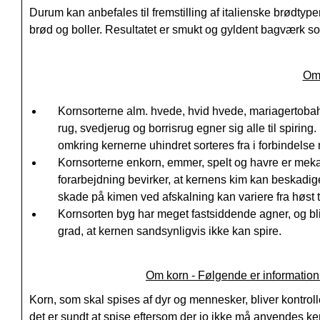
Durum kan anbefales til fremstilling af italienske brødtyp
brød og boller. Resultatet er smukt og gyldent bagværk so
Om 
Kornsorterne alm. hvede, hvid hvede, mariagertoba
rug, svedjerug og borrisrug egner sig alle til spiring.
omkring kernerne uhindret sorteres fra i forbindels
Kornsorterne enkorn, emmer, spelt og havre er mekan
forarbejdning bevirker, at kernens kim kan beskadiges
skade på kimen ved afskalning kan variere fra høst til 
Kornsorten byg har meget fastsiddende agner, og bli
grad, at kernen sandsynligvis ikke kan spire.
Om korn - Følgende er information 
Korn, som skal spises af dyr og mennesker, bliver kontroller
det er sundt at spise eftersom der jo ikke må anvendes k