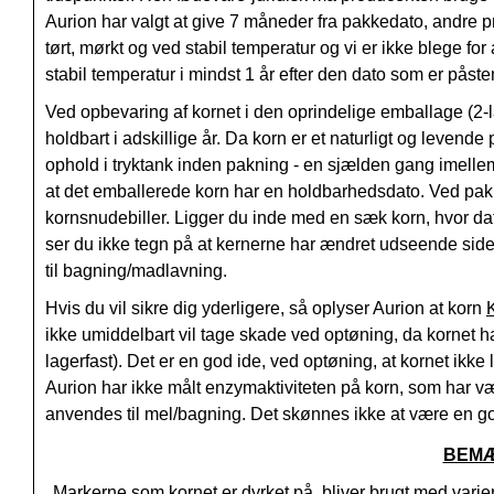
Aurion har valgt at give 7 måneder fra pakkedato, andre p
tørt, mørkt og ved stabil temperatur og vi er ikke blege for
stabil temperatur i mindst 1 år efter den dato som er påste
Ved opbevaring af kornet i den oprindelige emballage (2-lag
holdbart i adskillige år. Da korn er et naturligt og levende
ophold i tryktank inden pakning - en sjælden gang imellem
at det emballerede korn har en holdbarhedsdato. Ved pakni
kornsnudebiller. Ligger du inde med en sæk korn, hvor da
ser du ikke tegn på at kernerne har ændret udseende siden 
til bagning/madlavning.
Hvis du vil sikre dig yderligere, så oplyser Aurion at korn
ikke umiddelbart vil tage skade ved optøning, da kornet h
lagerfast). Det er en god ide, ved optøning, at kornet ikk
Aurion har ikke målt enzymaktiviteten på korn, som har væ
anvendes til mel/bagning. Det skønnes ikke at være en god 
BEM
Markerne som kornet er dyrket på, bliver brugt med varieren