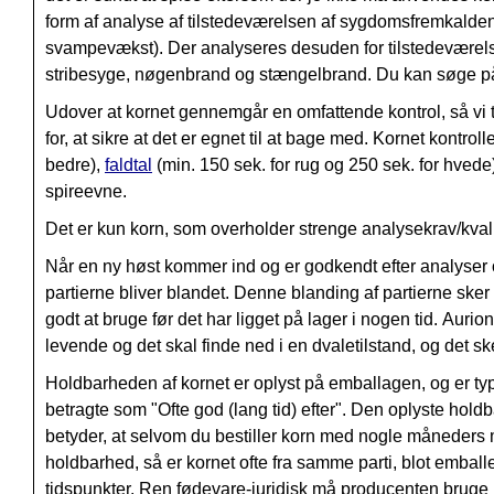
form af analyse af tilstedeværelsen af sygdomsfremkaldend
svampevækst).
Der analyseres desuden for tilstedeværels
s
tribesyge, n
øgenbrand og s
tængelbrand. Du kan søge på 
Udover at kornet gennemgår en omfattende kontrol, så vi tr
for, at sikre at det er egnet til at bage med. Kornet kontroll
bedre),
faldtal
(min. 150 sek. for rug og 250 sek. for hvede)
spireevne
.
Det er kun korn, som overholder strenge analysekrav/kva
Når en ny høst kommer ind og er godkendt efter analyser og 
partierne bliver blandet. Denne blanding af partierne sker 
godt at bruge før det har ligget på lager i nogen tid. Auri
levende og det skal finde ned i en dvaletilstand, og det ske
Holdbarheden af kornet er oplyst på emballagen, og er t
betragte som "Ofte god (lang tid) efter". Den oplyste holdb
betyder, at selvom du bestiller korn med nogle måneders 
holdbarhed, så er kornet ofte fra samme parti, blot emballer
tidspunkter. Ren fødevare-juridisk må producenten bruge h