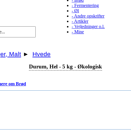
-
Brød
-
Fermentering
-
Øl
-
Andre opskrifter
-
Artikler
-
Vejledninger o.l.
-
Mine
er, Malt
►
Hvede
Durum, Hel - 5 kg - Økologisk
ere om Brød