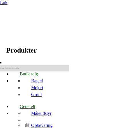
Luk
☰
Produkter
Produkter
-------------
Butik salg
Bageri
Mejeri
Grønt
Generelt
Måleudstyr
Opbevaring