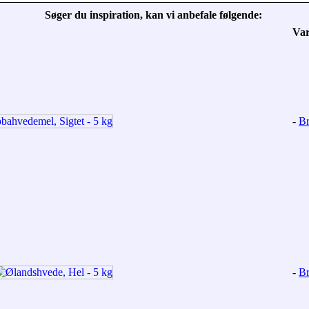
Søger du inspiration, kan vi anbefale følgende:
Va
-
Br
-
Br