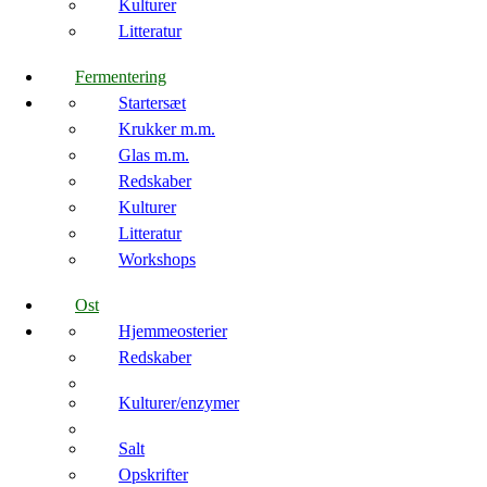
Kulturer
Litteratur
Fermentering
Startersæt
Krukker m.m.
Glas m.m.
Redskaber
Kulturer
Litteratur
Workshops
Ost
Hjemmeosterier
Redskaber
Kulturer/enzymer
Salt
Opskrifter