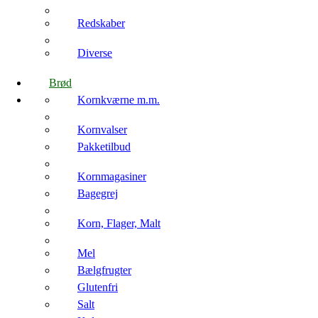
Redskaber
Diverse
Brød
Kornkværne m.m.
Kornvalser
Pakketilbud
Kornmagasiner
Bagegrej
Korn, Flager, Malt
Mel
Bælgfrugter
Glutenfri
Salt