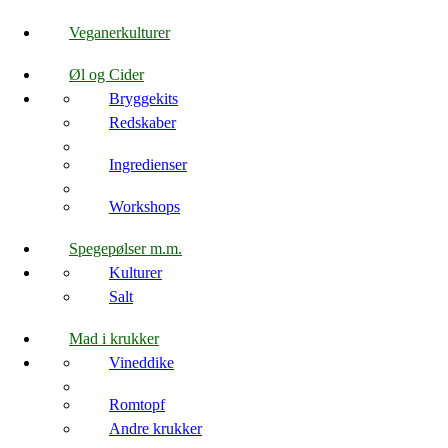
Veganerkulturer
Øl og Cider
Bryggekits
Redskaber
Ingredienser
Workshops
Spegepølser m.m.
Kulturer
Salt
Mad i krukker
Vineddike
Romtopf
Andre krukker