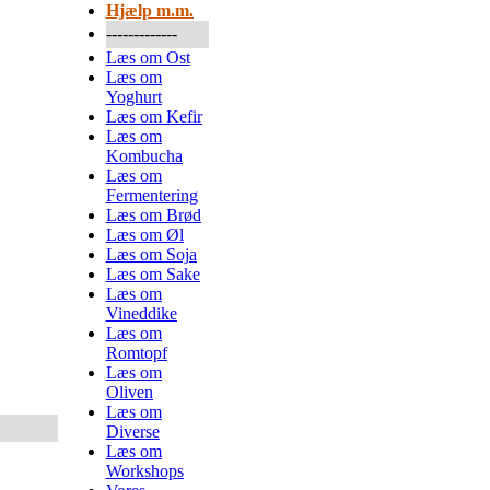
Hjælp m.m.
-------------
Læs om Ost
Læs om
Yoghurt
Læs om Kefir
Læs om
Kombucha
Læs om
Fermentering
Læs om Brød
Læs om Øl
Læs om Soja
Læs om Sake
Læs om
Vineddike
Læs om
Romtopf
Læs om
Oliven
Læs om
Diverse
Læs om
Workshops