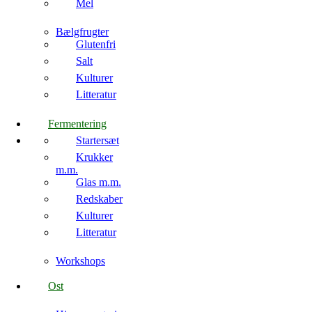
Mel
Bælgfrugter
Glutenfri
Salt
Kulturer
Litteratur
Fermentering
Startersæt
Krukker
m.m.
Glas m.m.
Redskaber
Kulturer
Litteratur
Workshops
Ost