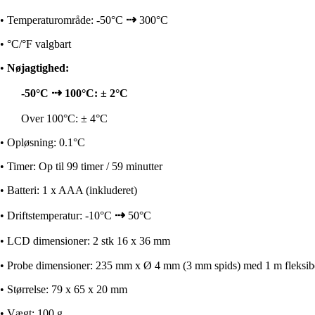
⇢
•
Temperaturområde: -50
°C
300°C
•
°C
/°F valgbart
•
Nøjagtighed
:
⇢
-50
°C
100°C: ± 2°C
Over 100°C:
±
4°C
•
Opløsning
: 0.1°C
•
Timer: Op til
99 timer / 59 minutter
•
Batteri: 1 x AAA (inkluderet)
⇢
•
Driftstemperatur:
-10
°C
50°C
•
LCD dimensioner: 2 stk 16 x 36 mm
•
Probe dimensioner: 235 mm x Ø 4 mm (3 mm spids) med 1 m fleksibe
•
Størrelse:
79 x 65 x 20 mm
•
Vægt
: 100 g