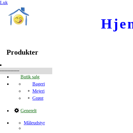
Luk
Hje
☰
Produkter
Produkter
-------------
Butik salg
Bageri
Mejeri
Grønt
Generelt
Måleudstyr