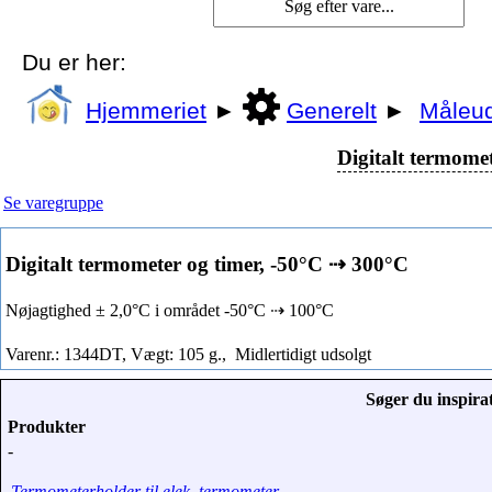
Du er her:
Hjemmeriet
►
Generelt
►
Måleud
Digitalt termome
Se varegruppe
Digitalt termometer og timer, -50°C ⇢ 300°C
Nøjagtighed ± 2,0°C i området -50°C ⇢ 100°C
Varenr.: 1344DT, Vægt: 105 g.,
Midlertidigt udsolgt
Søger du inspirat
Produkter
-
Termometerholder til elek. termometer