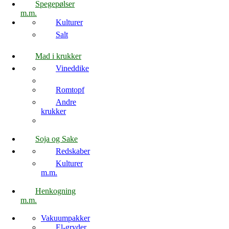
Spegepølser
m.m.
Kulturer
Salt
Mad i krukker
Vineddike
Romtopf
Andre
krukker
Soja og Sake
Redskaber
Kulturer
m.m.
Henkogning
m.m.
Vakuumpakker
El-gryder