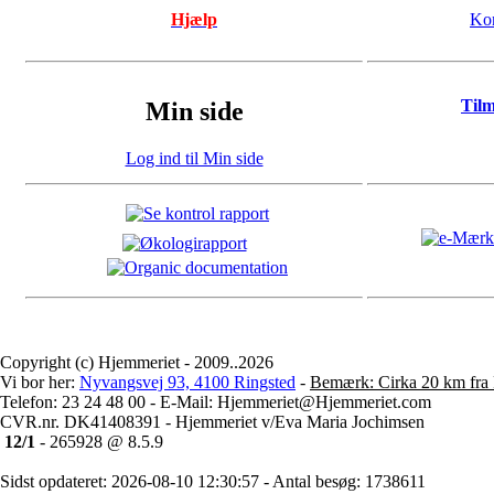
Hjælp
Kon
Til
Min side
Log ind til Min side
Copyright (c) Hjemmeriet - 2009..2026
Vi bor her:
Nyvangsvej 93, 4100 Ringsted
-
Bemærk: Cirka 20 km fra 
Telefon: 23 24 48 00 - E-Mail: Hjemmeriet@Hjemmeriet.com
CVR.nr. DK41408391 - Hjemmeriet v/Eva Maria Jochimsen
12/1
- 265928 @ 8.5.9
Sidst opdateret: 2026-08-10 12:30:57 - Antal besøg: 1738611