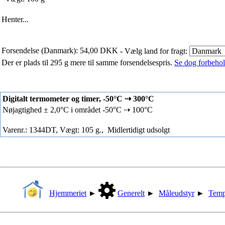
Henter...
Forsendelse (Danmark): 54,00 DKK
- Vælg land for fragt:
Der er plads til 295 g mere til samme forsendelsespris.
Se dog forbehold
Digitalt termometer og timer, -50°C ⇢ 300°C
Nøjagtighed ± 2,0°C i området -50°C ⇢ 100°C
Varenr.: 1344DT, Vægt: 105 g.,
Midlertidigt udsolgt
Hjemmeriet
►
Generelt
►
Måleudstyr
►
Temp