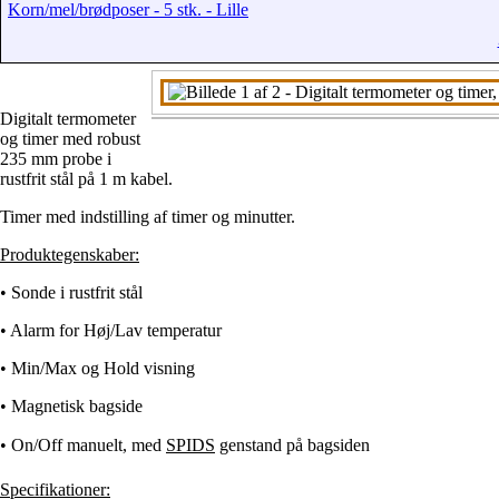
Korn/mel/brødposer - 5 stk. - Lille
Digitalt termometer
og timer med robust
235 mm probe i
rustfrit stål på 1 m kabel.
Timer med indstilling af timer og minutter.
Produktegenskaber:
• Sonde i rustfrit stål
• Alarm for Høj/Lav temperatur
•
Min/Max og Hold visning
• Magnetisk bagside
•
On/Off manuelt, med
SPIDS
genstand på bagsiden
Specifikationer: