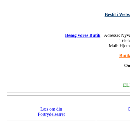
Bestil i Web
Besøg vores Butik
- Adresse: Nyv
Tele
Mail: Hje
Butik
On
ELL
Læs om din
O
Fortrydelsesret