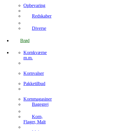
Opbevaring
Redskaber
Diverse
Brød
Kornkværne
m.m.
Kornvalser
Pakketilbud
Kornmagasiner
Bagegrej
Korn,
Flager, Malt