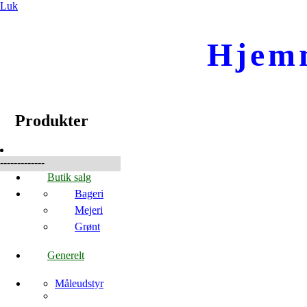
Luk
Hjem
☰
Produkter
Produkter
-------------
Butik salg
Bageri
Mejeri
Grønt
Generelt
Måleudstyr