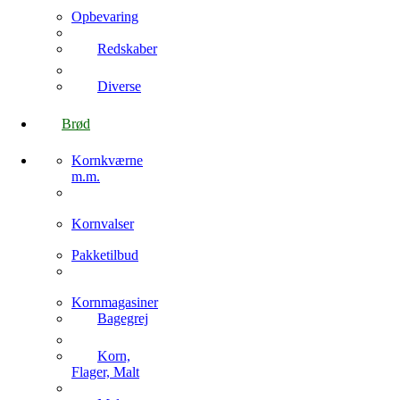
Opbevaring
Redskaber
Diverse
Brød
Kornkværne
m.m.
Kornvalser
Pakketilbud
Kornmagasiner
Bagegrej
Korn,
Flager, Malt