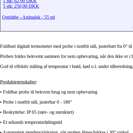
1 stk: 62,00 DKK
5 stk: 250,00 DKK
Osteløbe - Animalsk - 55 ml
Foldbart digitalt termometer med probe i rustfrit stål, justerbart fra 0
°
til
Proben foldes bekvemt sammen for nem opbevaring, når den ikke er i 
God til effektiv måling af temperatur i brød, kød o.l. under tilberedning
Produktegenskaber
:
• Foldbar
probe
til bekvem brug og nem opbevaring
• P
robe
i rustfrit stål, justerbar 0 - 180°
• Beskyttelse: IP 65 (støv- og stænktæt)
• Et sekunds temperaturfølingstid
• Automatisk tænding/slukning, når
proben
åbnes/lukkes i 30° vinkel