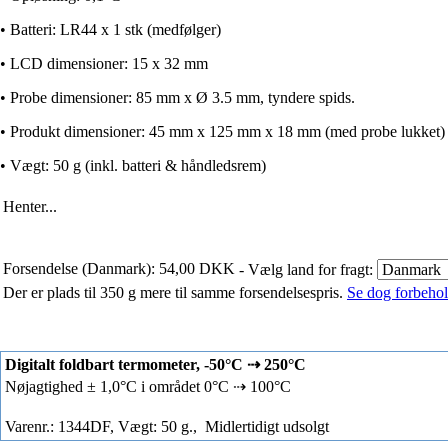
•
Batteri: LR44 x 1 stk (medfølger)
•
LCD dimensioner: 15 x 32 mm
•
Probe dimensioner: 85 mm x Ø 3.5 mm, tyndere spids.
•
Produkt dimensioner: 45 mm x 125 mm x 18 mm (med probe lukket)
•
Vægt
: 50 g (inkl. batteri & h
åndledsrem
)
Henter...
Forsendelse (Danmark): 54,00 DKK
- Vælg land for fragt:
Der er plads til 350 g mere til samme forsendelsespris.
Se dog forbehold
Digitalt foldbart termometer, -50°C ⇢ 250°C
Nøjagtighed ± 1,0°C i området 0°C ⇢ 100°C
Varenr.: 1344DF, Vægt: 50 g.,
Midlertidigt udsolgt