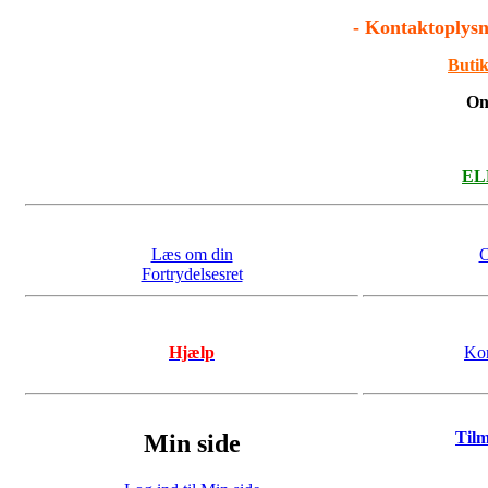
- Kontaktoplysn
Butik
On
ELL
Læs om din
O
Fortrydelsesret
Hjælp
Kon
Til
Min side