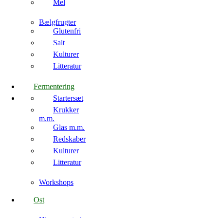
Mel
Bælgfrugter
Glutenfri
Salt
Kulturer
Litteratur
Fermentering
Startersæt
Krukker
m.m.
Glas m.m.
Redskaber
Kulturer
Litteratur
Workshops
Ost