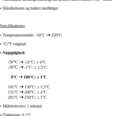
• Håndledsrem og batteri medfølger
Specifikationer
:
⇢
•
Temperaturområde: -50
°C
250°C
•
°C/°F valgbart
•
Nøjagtighed
:
°C
⇢
-50
-21°C: ± 4°C
°C
⇢
-20
-1°C:
±
1,5°C
⇢
0°C
100°C: ± 1°C
⇢
101
°C
150°C:
±
1,5°C
⇢
151
°C
200°C:
±
4°C
⇢
201
°C
250°C:
±
5
°C
•
Målefrekvens
: 1 sekund
•
Opløsning
: 0,1°C