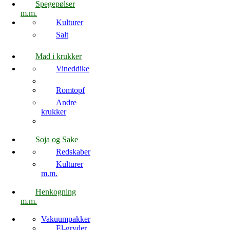
Spegepølser
m.m.
Kulturer
Salt
Mad i krukker
Vineddike
Romtopf
Andre
krukker
Soja og Sake
Redskaber
Kulturer
m.m.
Henkogning
m.m.
Vakuumpakker
El-gryder