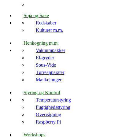
Soja og Sake
Redskaber
Kulturer m.m.
Henkogning m.m.
Vakuumpakker
El-gryder
Sous-Vide
Tørreapparater
Mælkejunger
Styring og Kontrol
Temperaturstyring
Fugtighedsstyring
Overvågning
Raspberry Pi
Workshops