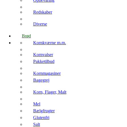
Opbevaring
Redskaber
Diverse
Brød
Kornkværne m.m.
Kornvalser
Pakketilbud
Kornmagasiner
Bagegrej
Korn, Flager, Malt
Mel
Bælgfrugter
Glutenfri
Salt