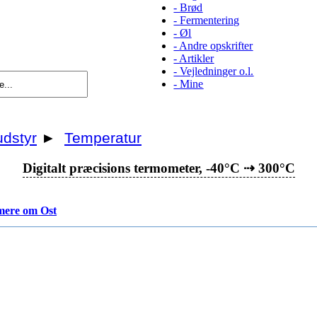
-
Brød
-
Fermentering
-
Øl
-
Andre opskrifter
-
Artikler
-
Vejledninger o.l.
-
Mine
dstyr
►
Temperatur
Digitalt præcisions termometer, -40°C ⇢ 300°C
mere om Ost