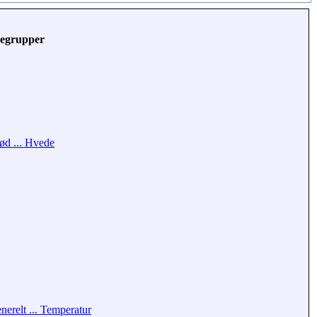
egrupper
ød ... Hvede
nerelt ... Temperatur