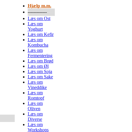
Hjælp m.m.
-------------
Læs om Ost
Læs om
Yoghurt
Læs om Kefir
Læs om
Kombucha
Læs om
Fermentering
Læs om Brød
Læs om Øl
Læs om Soja
Læs om Sake
Læs om
Vineddike
Læs om
Romtopf
Læs om
Oliven
Læs om
Diverse
Læs om
Workshops