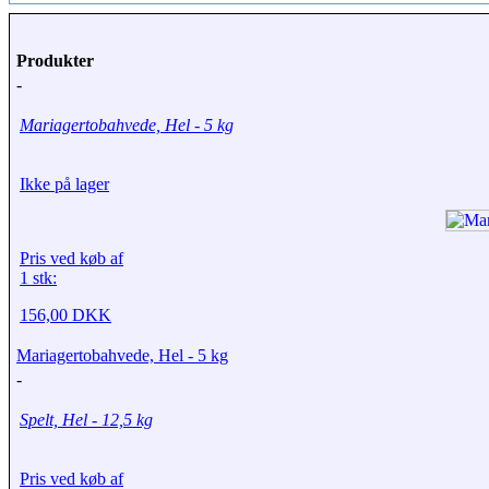
Produkter
-
Mariagertobahvede, Hel - 5 kg
Ikke på lager
Pris ved køb af
1 stk:
156,00 DKK
Mariagertobahvede, Hel - 5 kg
-
Spelt, Hel - 12,5 kg
Pris ved køb af