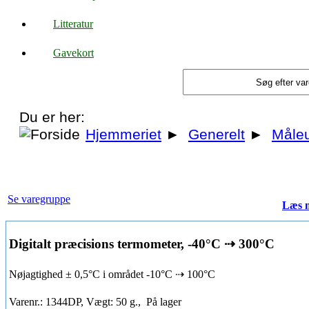
Litteratur
Gavekort
Du er her:
Hjemmeriet
►
Generelt
►
Måleu
Se varegruppe
Læs 
Digitalt præcisions termometer, -40°C ⇢ 300°C
Nøjagtighed ± 0,5°C i området -10°C ⇢ 100°C
Varenr.: 1344DP, Vægt: 50 g.,
På lager