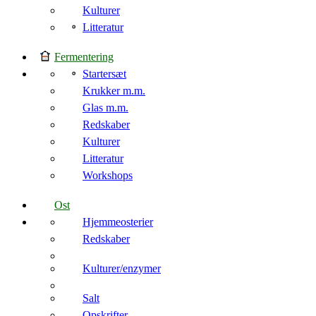
Kulturer
Litteratur
Fermentering
Startersæt
Krukker m.m.
Glas m.m.
Redskaber
Kulturer
Litteratur
Workshops
Ost
Hjemmeosterier
Redskaber
Kulturer/enzymer
Salt
Opskrifter