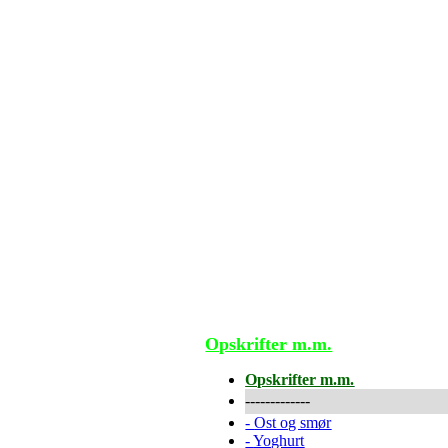
Opskrifter m.m.
Opskrifter m.m.
-------------
-
Ost og smør
-
Yoghurt