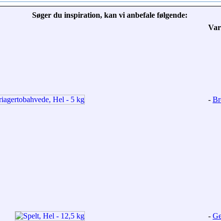
Søger du inspiration, kan vi anbefale følgende:
Var
-
Br
-
Ge