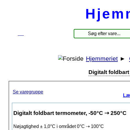
Hjem
☰
Produkter
Hjemmeriet
►
Digitalt foldba
Se varegruppe
Læ
Digitalt foldbart termometer, -50°C ⇢ 250°C
Nøjagtighed ± 1,0°C i området 0°C ⇢ 100°C