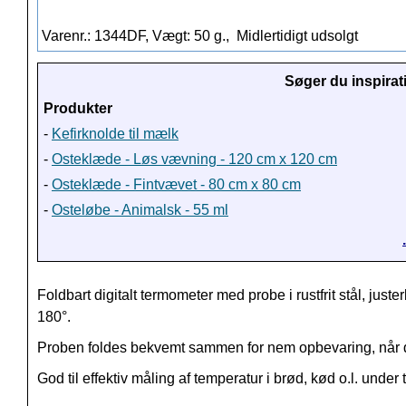
Varenr.: 1344DF, Vægt: 50 g.,
Midlertidigt udsolgt
Søger du inspirat
Produkter
-
Kefirknolde til mælk
-
Osteklæde - Løs vævning - 120 cm x 120 cm
-
Osteklæde - Fintvævet - 80 cm x 80 cm
-
Osteløbe - Animalsk - 55 ml
Foldbart digitalt termometer med probe i rustfrit stål, juster
180
°
.
Proben foldes bekvemt sammen for nem opbevaring, når de
God til effektiv måling af temperatur i brød, kød o.l. under 