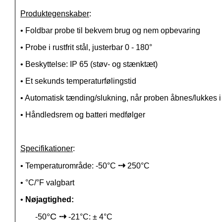
Produktegenskaber
:
• Foldbar
probe
til bekvem brug og nem opbevaring
• P
robe
i rustfrit stål, justerbar 0 - 180°
• Beskyttelse: IP 65 (støv- og stænktæt)
• Et sekunds temperaturfølingstid
• Automatisk tænding/slukning, når
proben
åbnes/lukkes i
• Håndledsrem og batteri medfølger
Specifikationer
:
⇢
•
Temperaturområde: -50
°C
250°C
•
°C/°F valgbart
•
Nøjagtighed
:
°C
⇢
-50
-21°C: ± 4°C