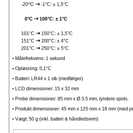
°C
⇢
-20
-1°C:
±
1,5°C
⇢
0°C
100°C: ± 1°C
⇢
101
°C
150°C:
±
1,5°C
⇢
151
°C
200°C:
±
4°C
⇢
201
°C
250°C:
±
5
°C
•
Målefrekvens
: 1 sekund
•
Opløsning
: 0,1°C
•
Batteri: LR44 x 1 stk (medfølger)
•
LCD dimensioner: 15 x 32 mm
•
Probe dimensioner: 85 mm x Ø 3.5 mm, tyndere spids.
•
Produkt dimensioner: 45 mm x 125 mm x 18 mm (med pr
•
Vægt
: 50 g (inkl. batteri & h
åndledsrem
)