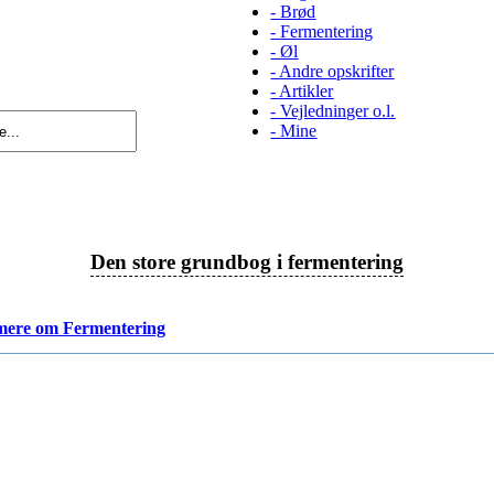
-
Brød
-
Fermentering
-
Øl
-
Andre opskrifter
-
Artikler
-
Vejledninger o.l.
-
Mine
Den store grundbog i fermentering
mere om Fermentering