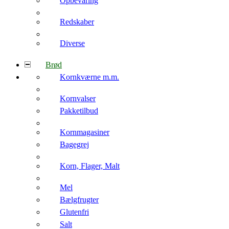
Opbevaring
Redskaber
Diverse
Brød
Kornkværne m.m.
Kornvalser
Pakketilbud
Kornmagasiner
Bagegrej
Korn, Flager, Malt
Mel
Bælgfrugter
Glutenfri
Salt