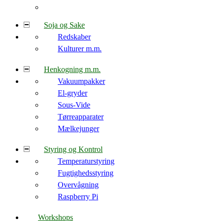
Soja og Sake
Redskaber
Kulturer m.m.
Henkogning m.m.
Vakuumpakker
El-gryder
Sous-Vide
Tørreapparater
Mælkejunger
Styring og Kontrol
Temperaturstyring
Fugtighedsstyring
Overvågning
Raspberry Pi
Workshops