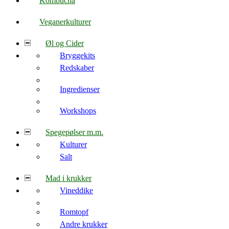
Kombucha
Veganerkulturer
Øl og Cider
Bryggekits
Redskaber
Ingredienser
Workshops
Spegepølser m.m.
Kulturer
Salt
Mad i krukker
Vineddike
Romtopf
Andre krukker