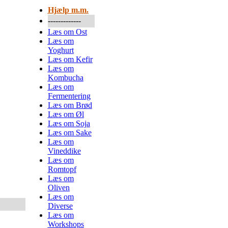
Hjælp m.m.
-------------
Læs om Ost
Læs om
Yoghurt
Læs om Kefir
Læs om
Kombucha
Læs om
Fermentering
Læs om Brød
Læs om Øl
Læs om Soja
Læs om Sake
Læs om
Vineddike
Læs om
Romtopf
Læs om
Oliven
Læs om
Diverse
Læs om
Workshops