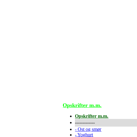
Opskrifter m.m.
Opskrifter m.m.
-------------
-
Ost og smør
-
Yoghurt