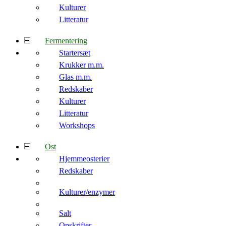
Kulturer
Litteratur
Fermentering
Startersæt
Krukker m.m.
Glas m.m.
Redskaber
Kulturer
Litteratur
Workshops
Ost
Hjemmeosterier
Redskaber
Kulturer/enzymer
Salt
Opskrifter