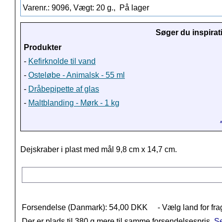
Varenr.: 9096, Vægt: 20 g.,
På lager
Søger du inspirat
Produkter
-
Kefirknolde til vand
-
Osteløbe - Animalsk - 55 ml
-
Dråbepipette af glas
-
Maltblanding - Mørk - 1 kg
Dejskraber i plast med mål 9,8 cm x 14,7 cm.
Forsendelse (Danmark): 54,00 DKK
- Vælg land for fra
Der er plads til 380 g mere til samme forsendelsespris.
Se