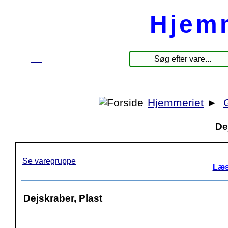
Hjem
☰
Produkter
Hjemmeriet
►
De
Se varegruppe
Læs
Dejskraber, Plast