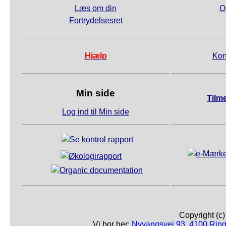
Læs om din
O
Fortrydelsesret
Hjælp
Kon
Min side
Tilm
Log ind til Min side
Copyright (c
Vi bor her:
Nyvangsvej 93, 4100 Ring