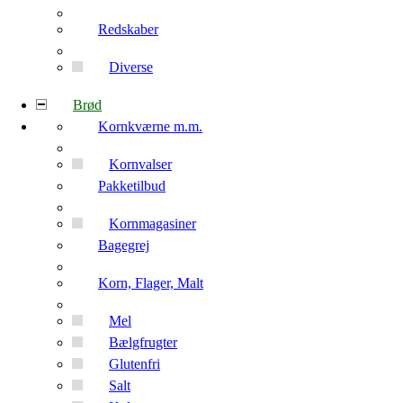
Redskaber
Diverse
Brød
Kornkværne m.m.
Kornvalser
Pakketilbud
Kornmagasiner
Bagegrej
Korn, Flager, Malt
Mel
Bælgfrugter
Glutenfri
Salt