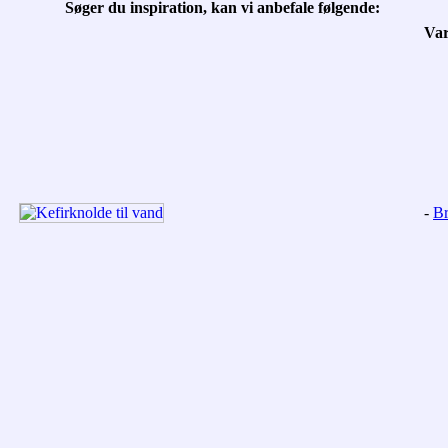
Søger du inspiration, kan vi anbefale følgende:
Va
-
Br