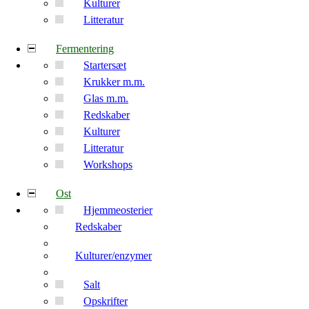
Kulturer
Litteratur
Fermentering
Startersæt
Krukker m.m.
Glas m.m.
Redskaber
Kulturer
Litteratur
Workshops
Ost
Hjemmeosterier
Redskaber
Kulturer/enzymer
Salt
Opskrifter