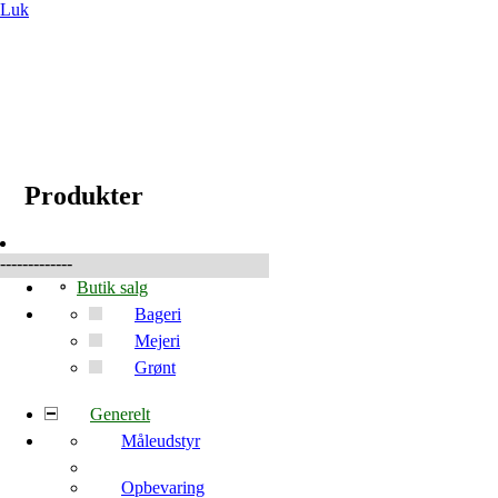
Luk
☰
Produkter
Produkter
-------------
Butik salg
Bageri
Mejeri
Grønt
Generelt
Måleudstyr
Opbevaring