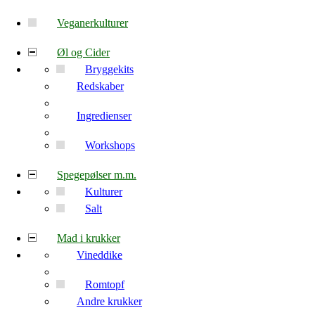
Veganerkulturer
Øl og Cider
Bryggekits
Redskaber
Ingredienser
Workshops
Spegepølser m.m.
Kulturer
Salt
Mad i krukker
Vineddike
Romtopf
Andre krukker