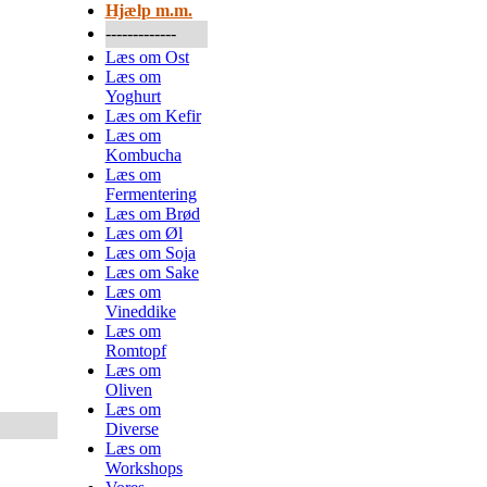
Hjælp m.m.
-------------
Læs om Ost
Læs om
Yoghurt
Læs om Kefir
Læs om
Kombucha
Læs om
Fermentering
Læs om Brød
Læs om Øl
Læs om Soja
Læs om Sake
Læs om
Vineddike
Læs om
Romtopf
Læs om
Oliven
Læs om
Diverse
Læs om
Workshops