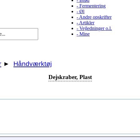
-
Brød
-
Fermentering
-
Øl
-
Andre opskrifter
-
Artikler
-
Vejledninger o.l.
-
Mine
r
►
Håndværktøj
Dejskraber, Plast