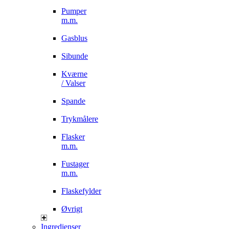
Pumper
m.m.
Gasblus
Sibunde
Kværne
/ Valser
Spande
Trykmålere
Flasker
m.m.
Fustager
m.m.
Flaskefylder
Øvrigt
Ingredienser