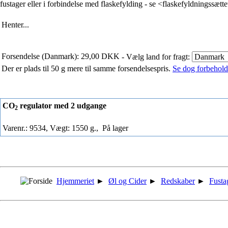
fustager eller i forbindelse med flaskefylding - se <flaskefyldningssætte
Henter...
Forsendelse (Danmark): 29,00 DKK
- Vælg land for fragt:
Der er plads til 50 g mere til samme forsendelsespris.
Se dog forbehold 
CO
regulator med 2 udgange
2
Varenr.: 9534, Vægt: 1550 g.,
På lager
Hjemmeriet
►
Øl og Cider
►
Redskaber
►
Fusta