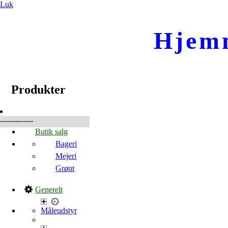
Luk
Hjem
☰
Produkter
Produkter
-------------
Butik salg
Bageri
Mejeri
Grønt
Generelt
Måleudstyr