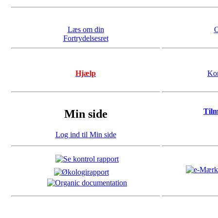
Læs om din
O
Fortrydelsesret
Hjælp
Kon
Til
Min side
Log ind til Min side