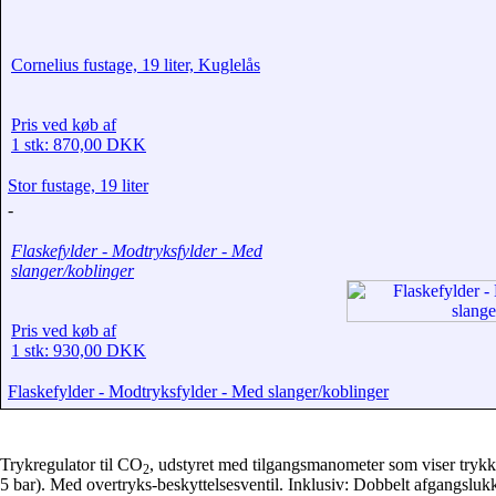
Cornelius fustage, 19 liter, Kuglelås
Pris ved køb af
1 stk: 870,00 DKK
Stor fustage, 19 liter
-
Flaskefylder - Modtryksfylder - Med
slanger/koblinger
Pris ved køb af
1 stk: 930,00 DKK
Flaskefylder - Modtryksfylder - Med slanger/koblinger
Trykregulator til CO
, udstyret med tilgangsmanometer som viser tryk
2
5 bar). Med overtryks-beskyttelsesventil. Inklusiv: Dobbelt afgangsluk