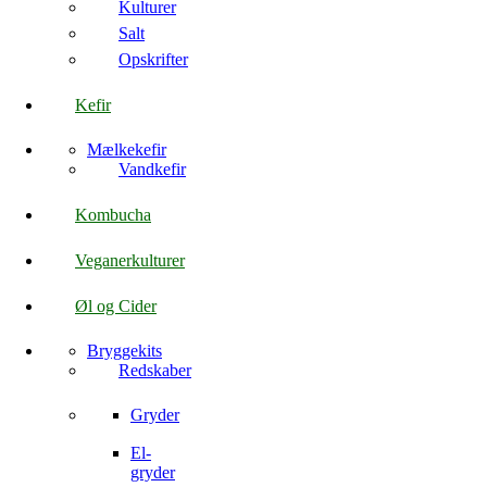
Kulturer
Salt
Opskrifter
Kefir
Mælkekefir
Vandkefir
Kombucha
Veganerkulturer
Øl og Cider
Bryggekits
Redskaber
Gryder
El-
gryder