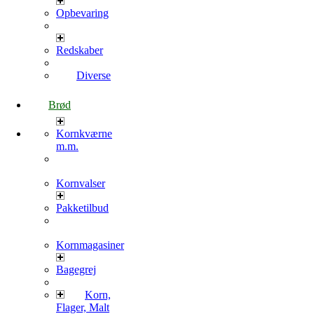
Opbevaring
Redskaber
Diverse
Brød
Kornkværne
m.m.
Kornvalser
Pakketilbud
Kornmagasiner
Bagegrej
Korn,
Flager, Malt