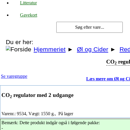
Litteratur
Gavekort
Du er her:
Hjemmeriet
►
Øl og Cider
►
Red
CO
regu
2
Se varegruppe
Læs mere om Øl og C
CO
regulator med 2 udgange
2
Varenr.: 9534, Vægt: 1550 g.,
På lager
Bemærk: Dette produkt indgår også i følgende pakke:
-