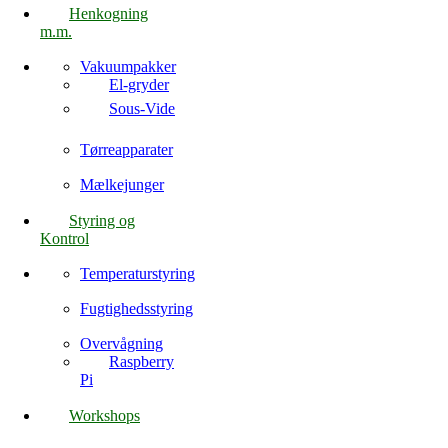
Henkogning
m.m.
Vakuumpakker
El-gryder
Sous-Vide
Tørreapparater
Mælkejunger
Styring og
Kontrol
Temperaturstyring
Fugtighedsstyring
Overvågning
Raspberry
Pi
Workshops