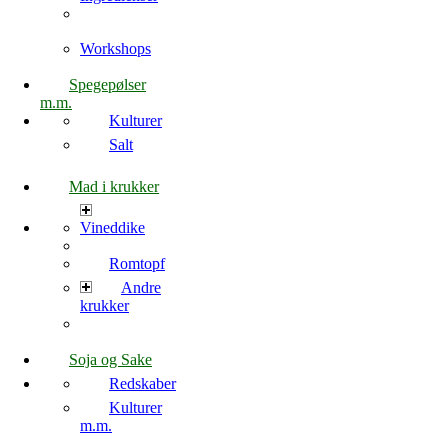
Workshops
Spegepølser
m.m.
Kulturer
Salt
Mad i krukker
Vineddike
Romtopf
Andre
krukker
Soja og Sake
Redskaber
Kulturer
m.m.