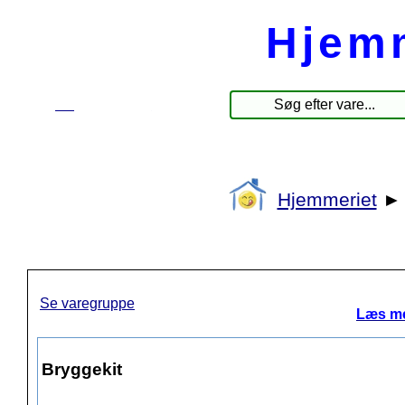
Hjem
☰
Produkter
Hjemmeriet
Se varegruppe
Læs me
Bryggekit