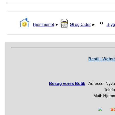
Hjemmeriet
►
Øl og Cider
►
Bryg
Bestil i Webs
Besøg vores Butik
- Adresse: Nyva
Telef
Mail: Hjem
S