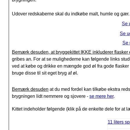
Udover redskaberne skal du indkøbe malt, humle og gær.
Se 
Se u
Se 
Bemærk desuden, at bryggekittet IKKE inkluderer flasker e
gribes an. For at se mulighederne kan følgende links stu
ved at købe og drikke en mængde god øl fra gode flasker og
bruge disse til sit eget bryg af øl.
Bemærk desuden
at du med fordel kan tilkøbe ekstra red
brygningen lidt nemmere og sjovere -
se mere her
.
Kittet indeholder følgende (klik på de enkelte dele for at 
11 liters s