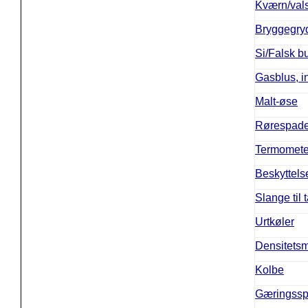
Kværn/val
Bryggegryde
Si/Falsk b
Gasblus, 
Malt-øse
Rørespade 
Termomete
Beskyttel
Slange til
Urtkøler
Densitetsm
Kolbe
Gæringsspa