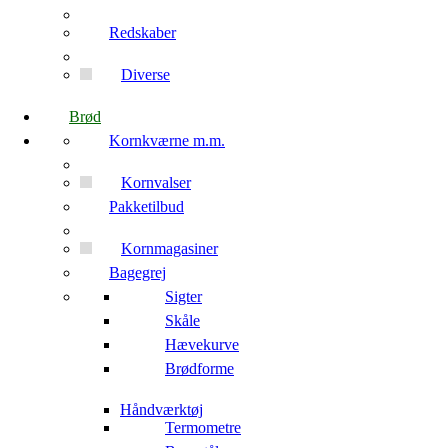
Redskaber
Diverse
Brød
Kornkværne m.m.
Kornvalser
Pakketilbud
Kornmagasiner
Bagegrej
Sigter
Skåle
Hævekurve
Brødforme
Håndværktøj
Termometre