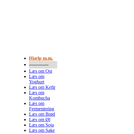
Mere...
Hjælp m.m.
-------------
Læs om Ost
Læs om
Yoghurt
Læs om Kefir
Læs om
Kombucha
Læs om
Fermentering
Læs om Brød
Læs om Øl
Læs om Soja
Læs om Sake