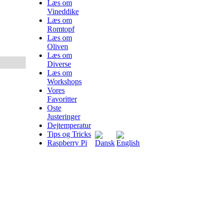
Læs om
Vineddike
Læs om
Romtopf
Læs om
Oliven
Læs om
Diverse
Læs om
Workshops
Vores
Favoritter
Oste
Justeringer
Dejtemperatur
Tips og Tricks
Raspberry Pi