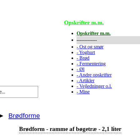
Opskrifter m.m.
Opskrifter m.m.
-------------
-
Ost og smør
-
Yoghurt
-
Brød
-
Fermentering
-
Øl
-
Andre opskrifter
-
Artikler
-
Vejledninger o.l.
-
Mine
►
Brødforme
Brødform - ramme af bøgetræ - 2,1 liter