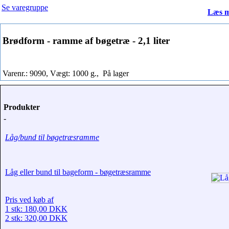
Se varegruppe
Læs m
Brødform - ramme af bøgetræ - 2,1 liter
Varenr.: 9090, Vægt: 1000 g.,
På lager
Produkter
-
Låg/bund til bøgetræsramme
Låg eller bund til bageform - bøgetræsramme
Pris ved køb af
1 stk: 180,00 DKK
2 stk: 320,00 DKK