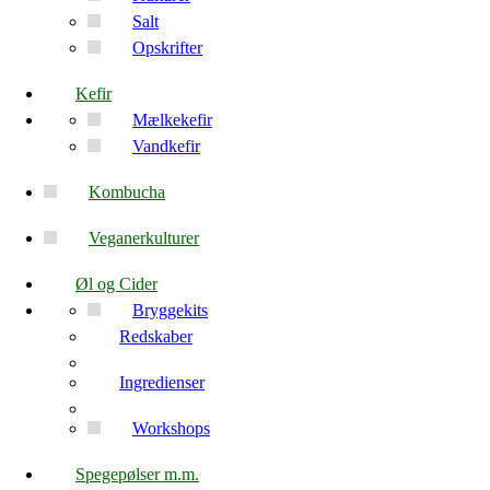
Salt
Opskrifter
Kefir
Mælkekefir
Vandkefir
Kombucha
Veganerkulturer
Øl og Cider
Bryggekits
Redskaber
Ingredienser
Workshops
Spegepølser m.m.