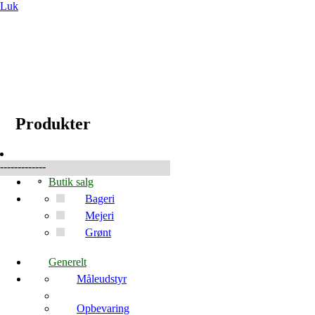
Luk
☰
Produkter
Produkter
-------------
Butik salg
Bageri
Mejeri
Grønt
Generelt
Måleudstyr
Opbevaring