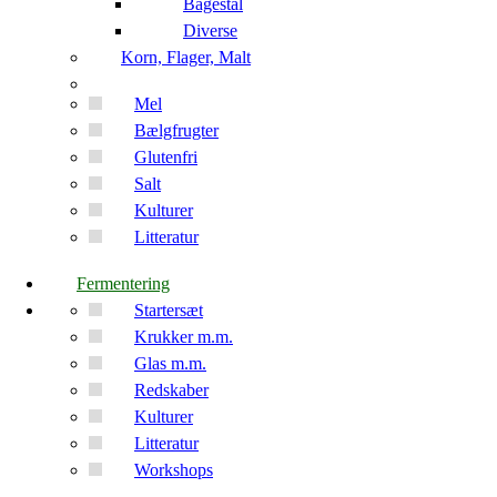
Bagestål
Diverse
Korn, Flager, Malt
Mel
Bælgfrugter
Glutenfri
Salt
Kulturer
Litteratur
Fermentering
Startersæt
Krukker m.m.
Glas m.m.
Redskaber
Kulturer
Litteratur
Workshops