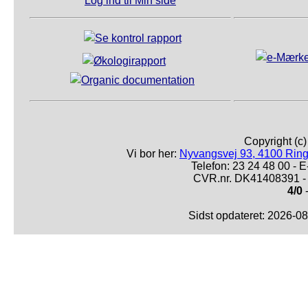
Log ind til Min side
Copyright (c
Vi bor her:
Nyvangsvej 93, 4100 Ring
Telefon: 23 24 48 00 -
CVR.nr. DK41408391 - 
4/0
-
Sidst opdateret: 2026-0