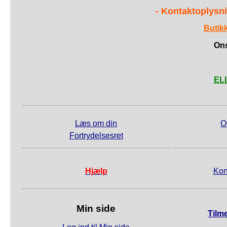
- Kontaktoplysni
Butik
Ons
ELL
Læs om din
O
Fortrydelsesret
Hjælp
Kon
Min side
Tilm