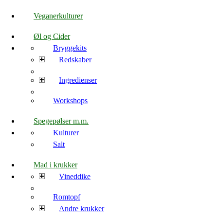
Veganerkulturer
Øl og Cider
Bryggekits
Redskaber
Ingredienser
Workshops
Spegepølser m.m.
Kulturer
Salt
Mad i krukker
Vineddike
Romtopf
Andre krukker