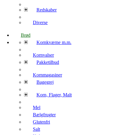
Redskaber
Diverse
Brød
Kornkværne m.m.
Kornvalser
Pakketilbud
Kornmagasiner
Bagegrej
Korn, Flager, Malt
Mel
Bælgfrugter
Glutenfri
Salt