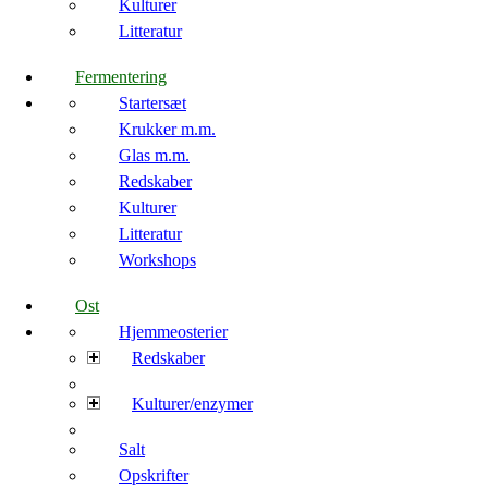
Kulturer
Litteratur
Fermentering
Startersæt
Krukker m.m.
Glas m.m.
Redskaber
Kulturer
Litteratur
Workshops
Ost
Hjemmeosterier
Redskaber
Kulturer/enzymer
Salt
Opskrifter