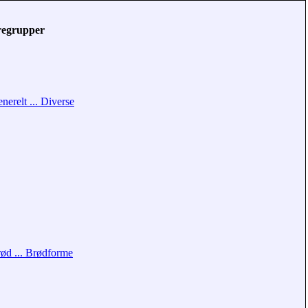
regrupper
nerelt ... Diverse
ød ... Brødforme