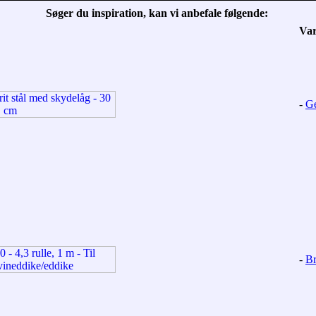
Søger du inspiration, kan vi anbefale følgende:
Va
-
Ge
-
Br