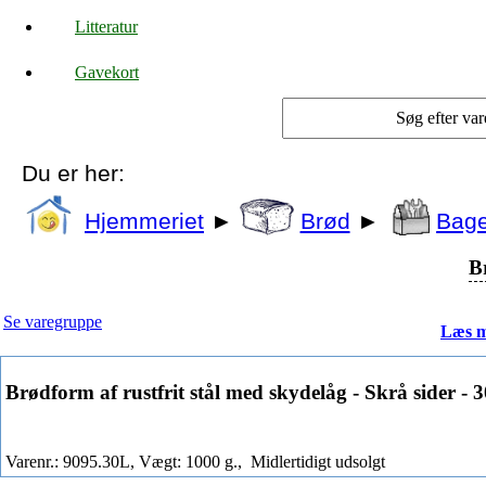
Litteratur
Gavekort
Du er her:
Hjemmeriet
►
Brød
►
Bage
B
Se varegruppe
Læs m
Brødform af rustfrit stål med skydelåg - Skrå sider - 
Varenr.: 9095.30L, Vægt: 1000 g.,
Midlertidigt udsolgt