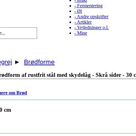
-
Brød
-
Fermentering
-
Øl
-
Andre opskrifter
-
Artikler
-
Vejledninger o.l.
-
Mine
grej
►
Brødforme
rødform af rustfrit stål med skydelåg - Skrå sider - 30 
ere om Brød
30 cm