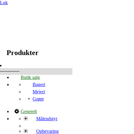
Luk
☰
Produkter
Produkter
-------------
Butik salg
Bageri
Mejeri
Grønt
Generelt
Måleudstyr
Opbevaring