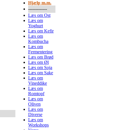
Hjælp m.m.
-------------
Læs om Ost
Læs om
Yoghurt
Læs om Kefir
Læs om
Kombucha
Læs om
Fermentering
Læs om Brød
Læs om Øl
Læs om Soja
Læs om Sake
Læs om
Vineddike
Læs om
Romtopf
Læs om
Oliven
Læs om
Diverse
Læs om
Workshops