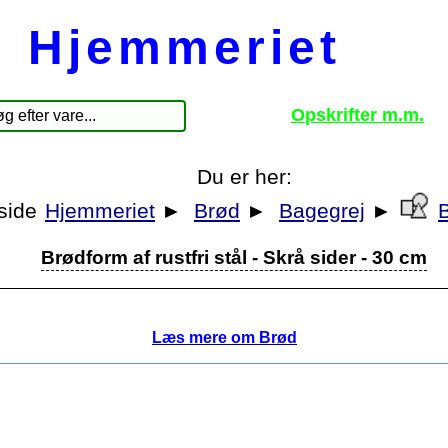
Hjemmeriet
Opskrifter m.m.
Du er her:
Hjemmeriet
►
Brød
►
Bagegrej
►
Brødform af rustfri stål - Skrå sider - 30 cm
Læs mere om Brød