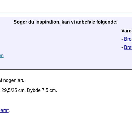
Søger du inspiration, kan vi anbefale følgende:
Vare
-
Brø
-
Brø
cm
 nogen art.
d 29,5/25 cm
, Dybde 7,5 cm
.
parat
.