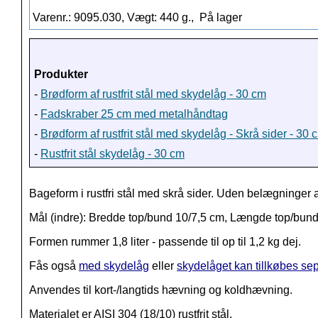
Varenr.: 9095.030, Vægt: 440 g.,
På lager
Produkter
-
Brødform af rustfrit stål med skydelåg - 30 cm
-
Fadskraber 25 cm med metalhåndtag
-
Brødform af rustfrit stål med skydelåg - Skrå sider - 30 
-
Rustfrit stål skydelåg - 30 cm
Bageform i rustfri stål med skrå sider.
Uden belægninger af
Mål (indre): Bredde top/bund 10/7,5 cm, Længde top/bun
Formen rummer 1,8 liter - passende til op til 1,2 kg dej.
Fås også
med skydelåg
eller
skydelåget kan tillkøbes se
Anvendes til kort-/langtids hævning og koldhævning.
Materialet er AISI 304 (18/10) rustfrit stål.