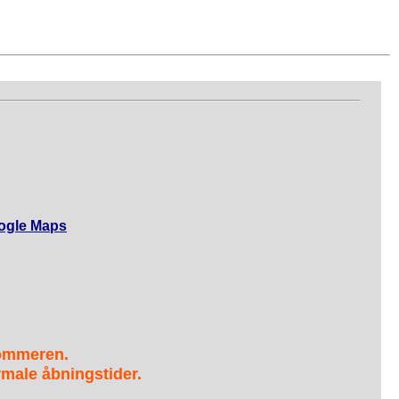
ogle Maps
sommeren.
male åbningstider.