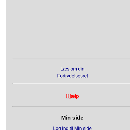
Læs om din
Fortrydelsesret
Hjælp
Min side
Log ind til Min side