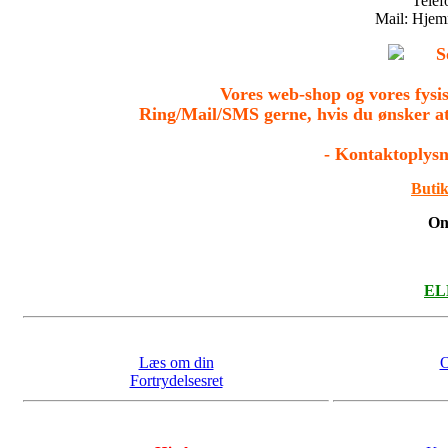
Tele
Mail: Hje
S
Vores web-shop og vores fys
Ring/Mail/SMS gerne, hvis du ønsker a
- Kontaktoplysn
Butik
On
ELL
Læs om din
O
Fortrydelsesret