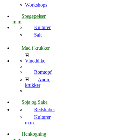
Workshops
Spegepølser
m.m.
Kulturer
Salt
Mad i krukker
Vineddike
Romtopf
Andre
krukker
Soja og Sake
Redskaber
Kulturer
m.m.
Henkogning
m.m.