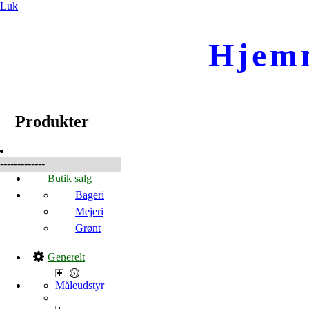
Luk
Hjem
☰
Produkter
Produkter
-------------
Butik salg
Bageri
Mejeri
Grønt
Generelt
Måleudstyr