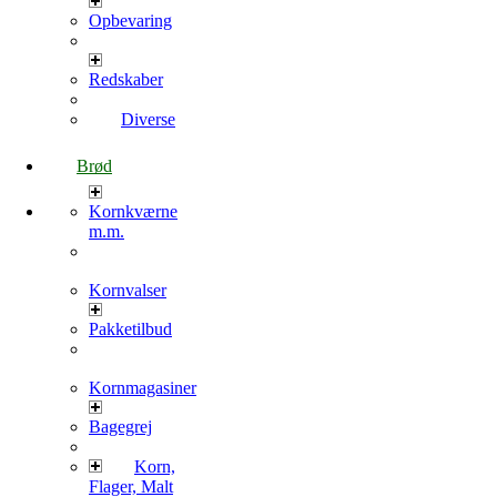
Opbevaring
Redskaber
Diverse
Brød
Kornkværne
m.m.
Kornvalser
Pakketilbud
Kornmagasiner
Bagegrej
Korn,
Flager, Malt