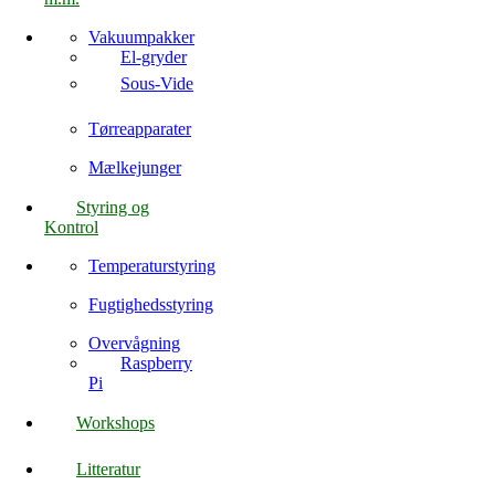
Vakuumpakker
El-gryder
Sous-Vide
Tørreapparater
Mælkejunger
Styring og
Kontrol
Temperaturstyring
Fugtighedsstyring
Overvågning
Raspberry
Pi
Workshops
Litteratur