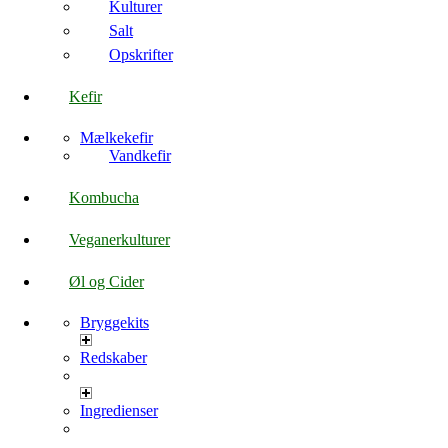
Kulturer
Salt
Opskrifter
Kefir
Mælkekefir
Vandkefir
Kombucha
Veganerkulturer
Øl og Cider
Bryggekits
Redskaber
Ingredienser