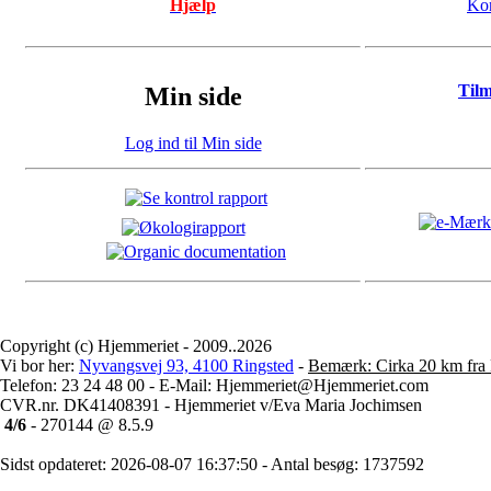
Hjælp
Kon
Til
Min side
Log ind til Min side
Copyright (c) Hjemmeriet - 2009..2026
Vi bor her:
Nyvangsvej 93, 4100 Ringsted
-
Bemærk: Cirka 20 km fra 
Telefon: 23 24 48 00 - E-Mail: Hjemmeriet@Hjemmeriet.com
CVR.nr. DK41408391 - Hjemmeriet v/Eva Maria Jochimsen
4/6
- 270144 @ 8.5.9
Sidst opdateret: 2026-08-07 16:37:50 - Antal besøg: 1737592