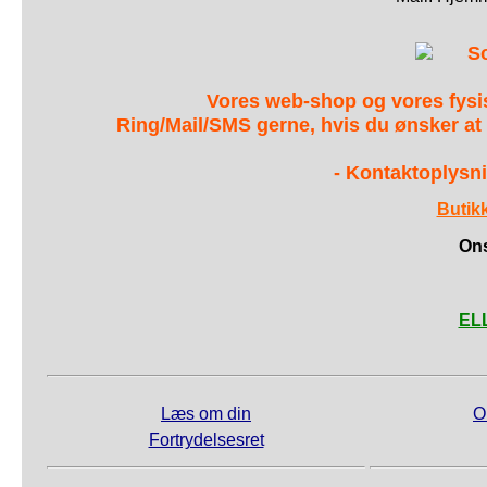
S
Vores web-shop og vores fys
Ring/Mail/SMS gerne, hvis du ønsker at
- Kontaktoplysni
Butik
Ons
ELL
Læs om din
O
Fortrydelsesret