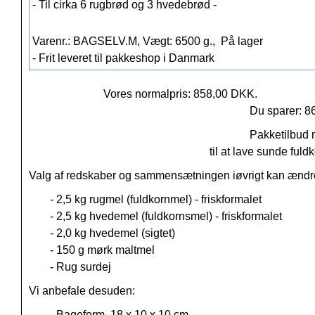
- Til cirka 6 rugbrød og 3 hvedebrød -
Varenr.: BAGSELV.M, Vægt: 6500 g.,
På lager
- Frit leveret til pakkeshop i Danmark
Vores normalpris: 858,00 DKK.
Du sparer: 8
Pakketilbud 
til at lave sunde ful
Valg af redskaber og sammensætningen iøvrigt kan ændre
- 2,5 kg rugmel (fuldkornmel) - friskformalet
- 2,5 kg hvedemel (fuldkornsmel) - friskformalet
- 2,0 kg hvedemel (sigtet)
- 150 g mørk maltmel
- Rug surdej
Vi anbefale desuden:
- Bageform, 18 x 10 x 10 cm