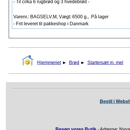
- Til cirka 6 rugbrød og 3 hvedebrød -
Varenr.: BAGSELV.M, Vægt: 6500 g.,
På lager
- Frit leveret til pakkeshop i Danmark
Hjemmeriet
►
Brød
►
Startersæt m. mel
Bestil i Webs
Besøg vores Butik
- Adresse: Nyva