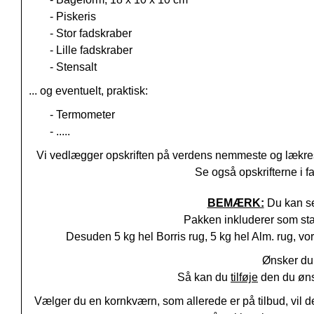
- Piskeris
- Stor fadskraber
- Lille fadskraber
- Stensalt
... og eventuelt, praktisk:
- Termometer
- .....
Vi vedlægger opskriften på verdens nemmeste og lækres
Se også opskrifterne i f
BEMÆRK:
Du kan se
Pakken inkluderer som s
Desuden 5 kg hel Borris rug, 5 kg hel Alm. rug, vo
Ønsker du
Så kan du
tilføje
den du ønsk
Vælger du en kornkværn, som allerede er på tilbud, vil 