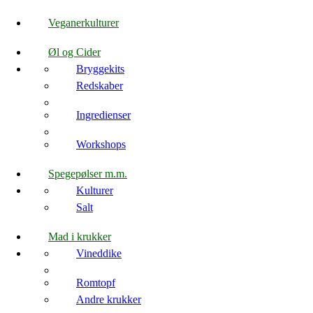
Veganerkulturer
Øl og Cider
Bryggekits
Redskaber
Ingredienser
Workshops
Spegepølser m.m.
Kulturer
Salt
Mad i krukker
Vineddike
Romtopf
Andre krukker