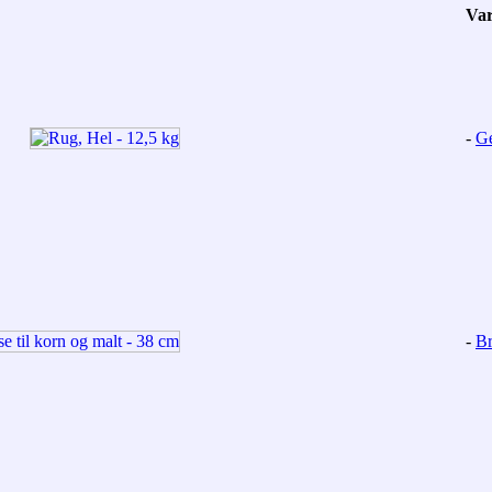
Va
-
Ge
-
Br