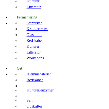
Kulturer
Litteratur
Fermentering
Startersæt
Krukker m.m.
Glas m.m.
Redskaber
Kulturer
Litteratur
Workshops
Ost
Hjemmeosterier
Redskaber
Kulturer/enzymer
Salt
Opskrifter