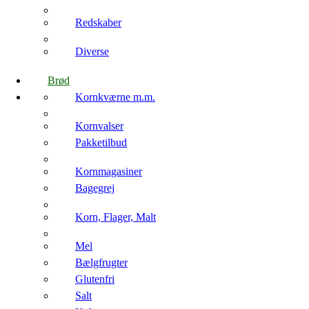
Redskaber
Diverse
Brød
Kornkværne m.m.
Kornvalser
Pakketilbud
Kornmagasiner
Bagegrej
Korn, Flager, Malt
Mel
Bælgfrugter
Glutenfri
Salt