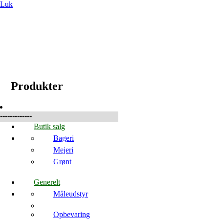
Luk
☰
Produkter
Produkter
-------------
Butik salg
Bageri
Mejeri
Grønt
Generelt
Måleudstyr
Opbevaring