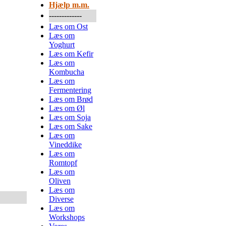
Hjælp m.m.
-------------
Læs om Ost
Læs om
Yoghurt
Læs om Kefir
Læs om
Kombucha
Læs om
Fermentering
Læs om Brød
Læs om Øl
Læs om Soja
Læs om Sake
Læs om
Vineddike
Læs om
Romtopf
Læs om
Oliven
Læs om
Diverse
Læs om
Workshops