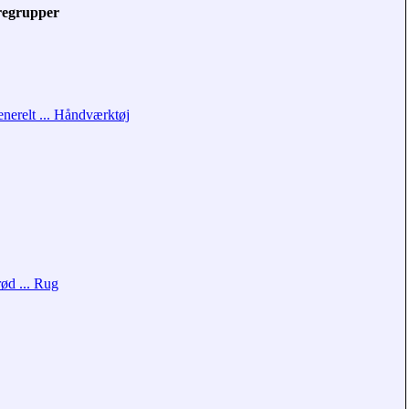
regrupper
nerelt ... Håndværktøj
ød ... Rug