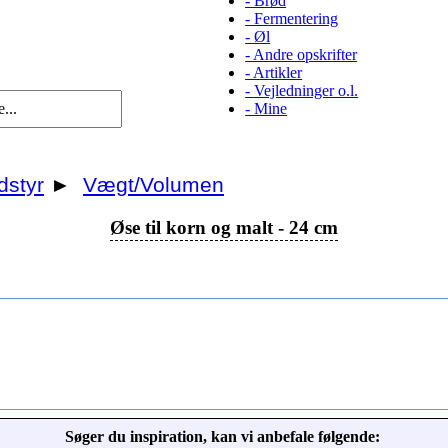
-
Brød
-
Fermentering
-
Øl
-
Andre opskrifter
-
Artikler
-
Vejledninger o.l.
-
Mine
dstyr
►
Vægt/Volumen
Øse til korn og malt - 24 cm
Søger du inspiration, kan vi anbefale følgende: