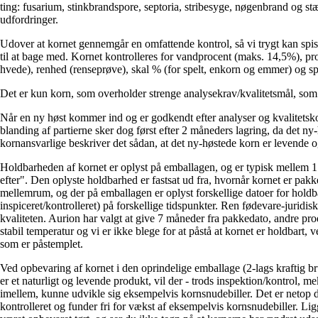
ting: fusarium, s
tinkbrandspore, se
ptoria, s
tribesyge, n
øgenbrand og s
t
udfordringer.
Udover at kornet gennemgår en omfattende kontrol, så vi trygt kan spise 
til at bage med. Kornet kontrolleres for
vandprocent (maks. 14,5%), prot
hvede), renhed (r
enseprøve), s
kal % (for spelt, enkorn og emmer) og s
Det er kun korn, som overholder strenge analysekrav/kvalitetsmål, so
Når en ny høst kommer ind og er godkendt efter analyser og kvalitetskon
blanding af partierne sker dog først efter 2 måneders lagring, da det ny-
kornansvarlige beskriver det sådan, at det ny-høstede korn er levende og 
Holdbarheden af kornet er oplyst på emballagen, og er typisk mellem 
efter". Den oplyste holdbarhed er fastsat ud fra, hvornår kornet er pak
mellemrum, og der på emballagen er oplyst forskellige datoer for holdbar
inspiceret/kontrolleret) på forskellige tidspunkter. Ren fødevare-jurid
kvaliteten. Aurion har valgt at give 7 måneder fra pakkedato, andre pr
stabil temperatur og vi er ikke blege for at påstå at kornet er holdbart,
som er påstemplet.
Ved opbevaring af kornet i den oprindelige emballage (2-lags kraftig brun
er et naturligt og levende produkt, vil der - trods inspektion/kontrol,
imellem, kunne udvikle sig eksempelvis kornsnudebiller. Det er netop 
kontrolleret og funder fri for vækst af eksempelvis kornsnudebiller. 