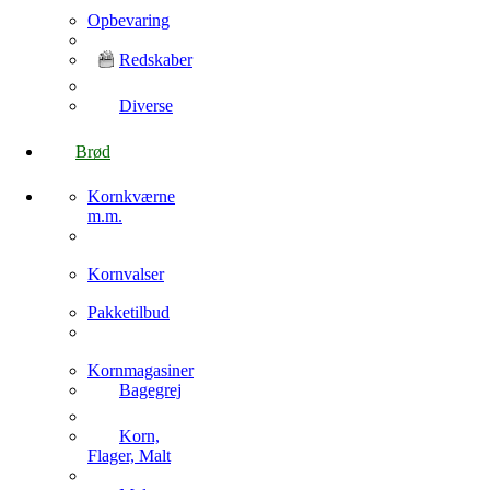
Opbevaring
Redskaber
Diverse
Brød
Kornkværne
m.m.
Kornvalser
Pakketilbud
Kornmagasiner
Bagegrej
Korn,
Flager, Malt