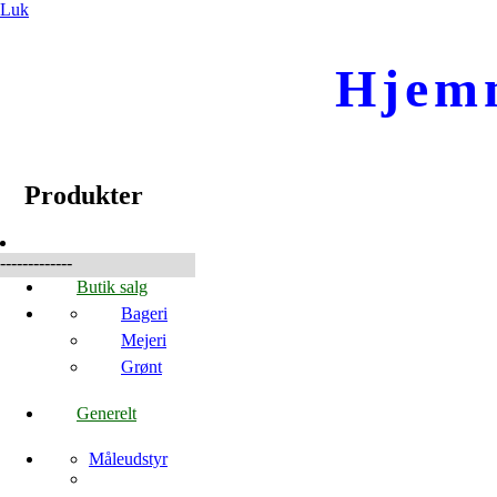
Luk
Hjem
☰
Produkter
Produkter
-------------
Butik salg
Bageri
Mejeri
Grønt
Generelt
Måleudstyr