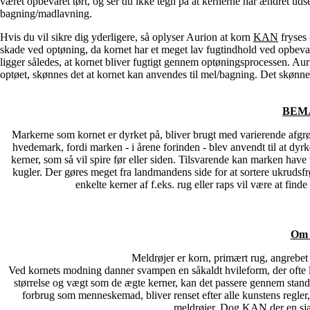
været opbevaret tørt, og ser du ikke tegn på at kernerne har ændret udsee
bagning/madlavning.
Hvis du vil sikre dig yderligere, så oplyser Aurion at korn
KAN
fryses 
skade ved optøning, da kornet har et meget lav fugtindhold ved opbevari
ligger således, at kornet bliver fugtigt gennem optøningsprocessen. Aur
optøet, skønnes det at kornet kan anvendes til mel/bagning. Det skønnes 
BEM
Markerne som kornet er dyrket på, bliver brugt med varierende afgrøde
hvedemark, fordi marken - i årene forinden - blev anvendt til at dyrk
kerner, som så vil spire før eller siden. Tilsvarende kan marken have 
kugler. Der gøres meget fra landmandens side for at sortere ukrudsfr
enkelte kerner af f.eks. rug eller raps vil være at find
Om 
Meldrøjer er korn, primært rug, angrebet
Ved kornets modning danner svampen en såkaldt hvileform, der ofte li
størrelse og vægt som de ægte kerner, kan det passere gennem stand
forbrug som menneskemad, bliver renset efter alle kunstens regler, 
meldrøjer. D
og KAN der en sjæl