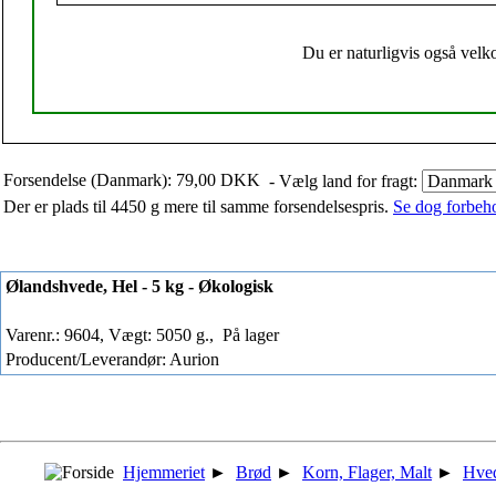
Du er naturligvis også velko
Forsendelse (Danmark): 79,00 DKK
- Vælg land for fragt:
Der er plads til 4450 g mere til samme forsendelsespris.
Se dog forbehol
Ølandshvede, Hel - 5 kg - Økologisk
Varenr.: 9604, Vægt: 5050 g.,
På lager
Producent/Leverandør: Aurion
Hjemmeriet
►
Brød
►
Korn, Flager, Malt
►
Hve