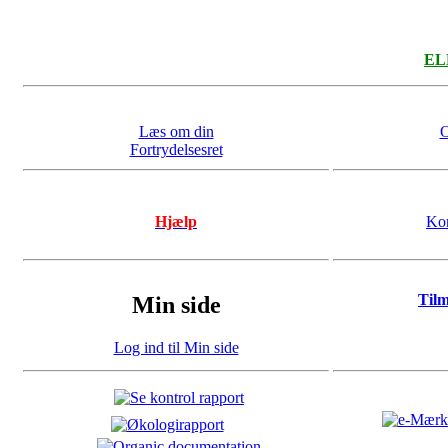
ELL
Læs om din
O
Fortrydelsesret
Hjælp
Kon
Til
Min side
Log ind til Min side