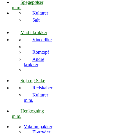
Spegepølser
m.m.
Kulturer
Salt
Mad i krukker
Vineddike
Romtopf
Andre
krukker
Soja og Sake
Redskaber
Kulturer
m.m.
Henkogning
m.m.
Vakuumpakker
El-gryder