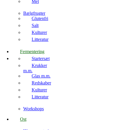
Mel
Bælgfrugter
Glutenfri
Salt
Kulturer
Litteratur
Fermentering
Startersæt
Krukker
m.m.
Glas m.m.
Redskaber
Kulturer
Litteratur
Workshops
Ost