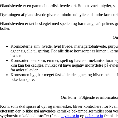
Ølandshvede er en gammel nordisk hvedesort. Som navnet antyder, sta
Dyrkningen af ølandshvede giver et mindre udbytte end andre kornsort
Ølandshveden er tæt beslægtet med spelten og har mange af speltens g
boller.
Om 
Kornsorterne alm. hvede, hvid hvede, mariagertobahvede, purpur
egner sig alle til spiring. For alle disse kornsorter er kimen i ke
høsten.
Kornsorterne enkorn, emmer, spelt og havre er mekanisk forarbejd
kim kan beskadiges, hvilket vil have negativ indflydelse på evnen 
fra avler til avler.
Kornsorten byg har meget fastsiddende agner, og bliver mekanisk 
ikke kan spire.
Om korn - Følgende er information
Korn, som skal spises af dyr og mennesker, bliver kontrolleret for kvalit
eftersom der jo ikke må anvendes kemiske bekæmpelsesmidler som ved ko
sygdomsfremkaldende stoffer (f.eks.
mycotoxin
og
ochratoxin
fremkald