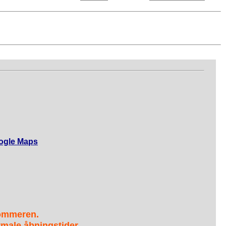
ogle Maps
sommeren.
male åbningstider.