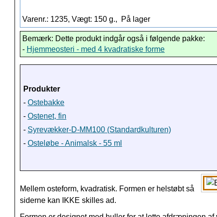
Varenr.: 1235, Vægt: 150 g.,
På lager
Bemærk: Dette produkt indgår også i følgende pakke:
-
Hjemmeosteri - med 4 kvadratiske forme
Produkter
-
Ostebakke
-
Ostenet, fin
-
Syrevækker-D-MM100 (Standardkulturen)
-
Osteløbe - Animalsk - 55 ml
Mellem osteform, kvadratisk. Formen er helstøbt så
siderne kan IKKE skilles ad.
Formen er designet med huller for at lette afdræningen af