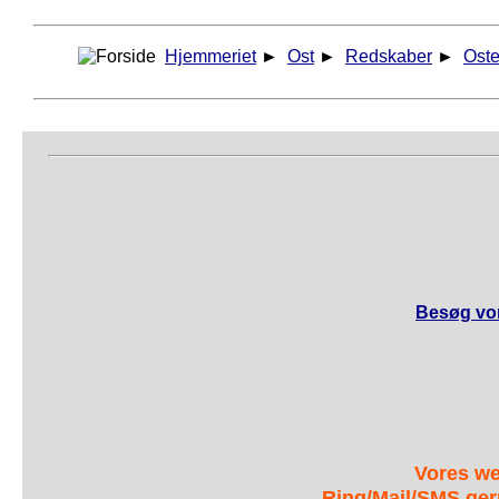
Hjemmeriet
►
Ost
►
Redskaber
►
Ost
Besøg vor
Vores we
Ring/Mail/SMS ger