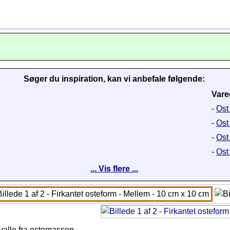
Søger du inspiration, kan vi anbefale følgende:
Vare
-
Ost
-
Ost
-
Ost
-
Ost
... Vis flere ...
 valle fra ostemassen.