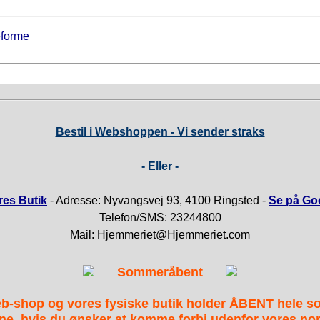
eforme
Bestil i Webshoppen - Vi sender straks
- Eller -
es Butik
- Adresse: Nyvangsvej 93, 4100 Ringsted -
Se på Go
Telefon/SMS: 23244800
Mail: Hjemmeriet@Hjemmeriet.com
Sommeråbent
b-shop og vores fysiske butik holder ÅBENT hele 
ne, hvis du ønsker at komme forbi udenfor vores nor