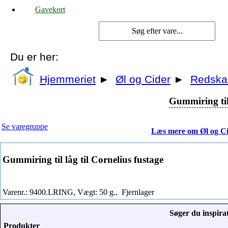
Gavekort
Du er her:
Hjemmeriet
►
Øl og Cider
►
Redska
Gummiring til 
Se varegruppe
Læs mere om Øl og C
Gummiring til låg til Cornelius fustage
Varenr.: 9400.LRING, Vægt: 50 g.,
Fjernlager
Søger du inspirat
Produkter