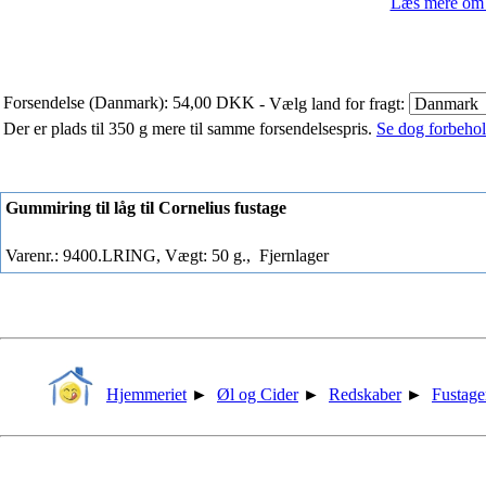
Læs mere om i
Forsendelse (Danmark): 54,00 DKK
- Vælg land for fragt:
Der er plads til 350 g mere til samme forsendelsespris.
Se dog forbehold
Gummiring til låg til Cornelius fustage
Varenr.: 9400.LRING, Vægt: 50 g.,
Fjernlager
Hjemmeriet
►
Øl og Cider
►
Redskaber
►
Fustage