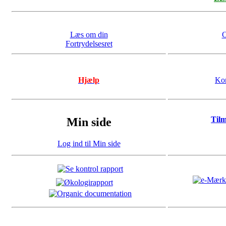
Læs om din
O
Fortrydelsesret
Hjælp
Kon
Til
Min side
Log ind til Min side