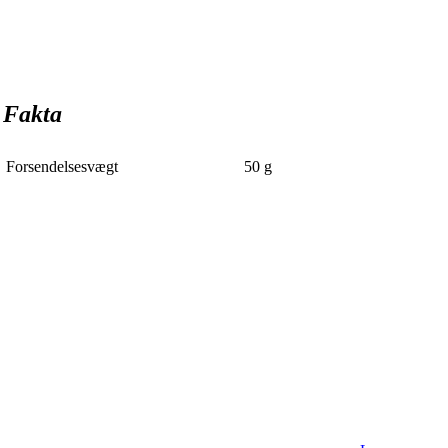
Fakta
Forsendelsesvægt
50
g