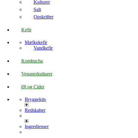
Kulturer
Salt
Opskrifter
Kefir
Mælkekefir
Vandkefir
Kombucha
Veganerkulturer
Øl og Cider
Bryggekits
Redskaber
Ingredienser