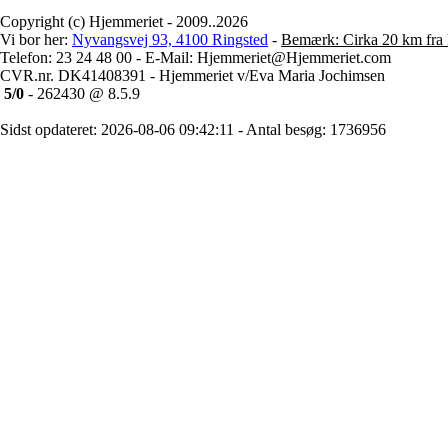
Copyright (c) Hjemmeriet - 2009..2026
Vi bor her:
Nyvangsvej 93, 4100 Ringsted
-
Bemærk: Cirka 20 km fra 
Telefon: 23 24 48 00 - E-Mail: Hjemmeriet@Hjemmeriet.com
CVR.nr. DK41408391 - Hjemmeriet v/Eva Maria Jochimsen
5/0
- 262430 @ 8.5.9
Sidst opdateret: 2026-08-06 09:42:11 - Antal besøg: 1736956