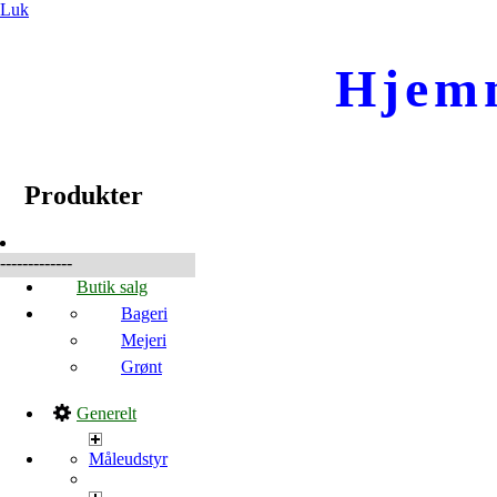
Luk
Hjem
☰
Produkter
Produkter
-------------
Butik salg
Bageri
Mejeri
Grønt
Generelt
Måleudstyr