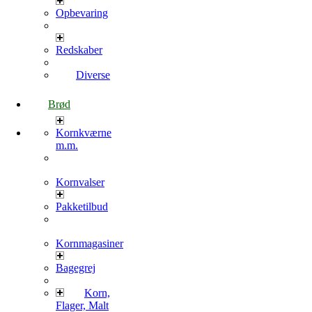
Opbevaring
Redskaber
Diverse
Brød
Kornkværne
m.m.
Kornvalser
Pakketilbud
Kornmagasiner
Bagegrej
Korn,
Flager, Malt