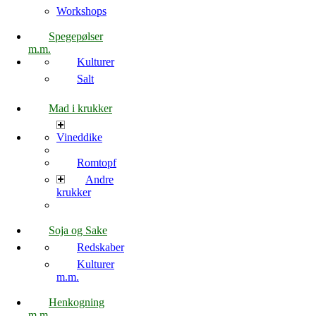
Workshops
Spegepølser
m.m.
Kulturer
Salt
Mad i krukker
Vineddike
Romtopf
Andre
krukker
Soja og Sake
Redskaber
Kulturer
m.m.
Henkogning
m.m.