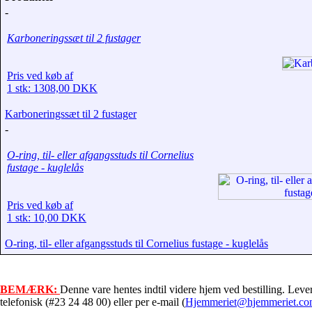
-
Karboneringssæt til 2 fustager
Pris ved køb af
1 stk: 1308,00 DKK
Karboneringssæt til 2 fustager
-
O-ring, til- eller afgangsstuds til Cornelius
fustage - kuglelås
Pris ved køb af
1 stk: 10,00 DKK
O-ring, til- eller afgangsstuds til Cornelius fustage - kuglelås
BEMÆRK:
Denne vare hentes indtil videre hjem ved bestilling. L
eve
telefonisk (#23 24 48 00)
eller per e-mail (
Hjemmeriet@hjemmeriet.c