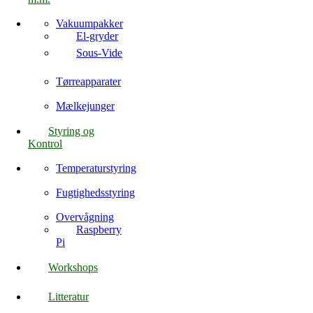
Vakuumpakker
El-gryder
Sous-Vide
Tørreapparater
Mælkejunger
Styring og
Kontrol
Temperaturstyring
Fugtighedsstyring
Overvågning
Raspberry
Pi
Workshops
Litteratur