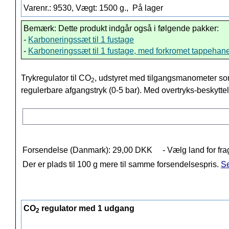
Varenr.: 9530, Vægt: 1500 g.,
På lager
Bemærk: Dette produkt indgår også i følgende pakker:
-
Karboneringssæt til 1 fustage
-
Karboneringssæt til 1 fustage, med forkromet tappehan
Trykregulator til CO
, udstyret med tilgangsmanometer som
2
regulerbare afgangstryk (0-5 bar). Med overtryks-beskyttel
Forsendelse (Danmark): 29,00 DKK
- Vælg land for fra
Der er plads til 100 g mere til samme forsendelsespris.
Se
CO
regulator med 1 udgang
2