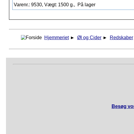
Varenr.: 9530, Vægt: 1500 g.,
På lager
Hjemmeriet
►
Øl og Cider
►
Redskaber
Besøg vor