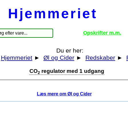
Hjemmeriet
Opskrifter m.m.
Du er her:
Hjemmeriet
►
Øl og Cider
►
Redskaber
►
CO
regulator med 1 udgang
2
Læs mere om Øl og Cider