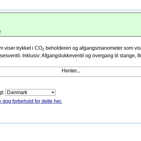
e
 viser trykket i CO
beholderen og afgangsmanometer som vise
2
sesventil. Inklusiv: Afgangslukkeventil og overgang til slange, 
Henter...
gt:
 dog forbehold for dette her.