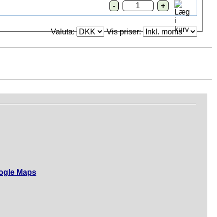
Valuta:
Vis priser:
ogle Maps