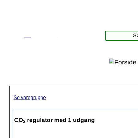
☰
Produkter
Se varegruppe
CO
regulator med 1 udgang
2