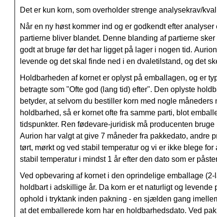
Det er kun korn, som overholder strenge analysekrav/kva
Når en ny høst kommer ind og er godkendt efter analyser og 
partierne bliver blandet. Denne blanding af partierne sker 
godt at bruge før det har ligget på lager i nogen tid. Auri
levende og det skal finde ned i en dvaletilstand, og det ske
Holdbarheden af kornet er oplyst på emballagen, og er t
betragte som "Ofte god (lang tid) efter". Den oplyste holdb
betyder, at selvom du bestiller korn med nogle måneders 
holdbarhed, så er kornet ofte fra samme parti, blot emballer
tidspunkter. Ren fødevare-juridisk må producenten bruge h
Aurion har valgt at give 7 måneder fra pakkedato, andre p
tørt, mørkt og ved stabil temperatur og vi er ikke blege for
stabil temperatur i mindst 1 år efter den dato som er påste
Ved opbevaring af kornet i den oprindelige emballage (2-lag
holdbart i adskillige år. Da korn er et naturligt og levende
ophold i tryktank inden pakning - en sjælden gang imellem
at det emballerede korn har en holdbarhedsdato. Ved pakni