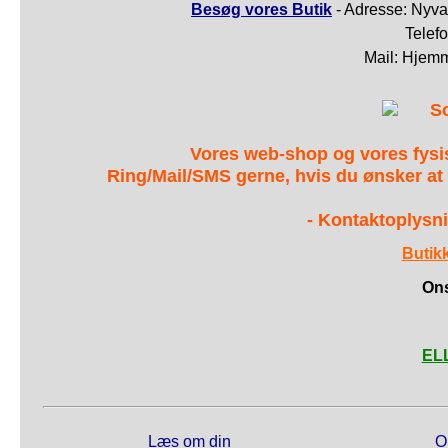
Besøg vores Butik
- Adresse: Nyva
Telef
Mail: Hjem
S
Vores web-shop og vores fys
Ring/Mail/SMS gerne, hvis du ønsker at
- Kontaktoplysni
Butik
Ons
ELL
Læs om din
O