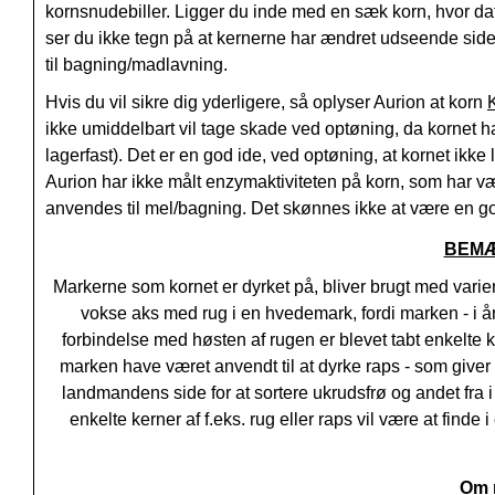
kornsnudebiller. Ligger du inde med en sæk korn, hvor da
ser du ikke tegn på at kernerne har ændret udseende siden 
til bagning/madlavning.
Hvis du vil sikre dig yderligere, så oplyser Aurion at korn
ikke umiddelbart vil tage skade ved optøning, da kornet h
lagerfast). Det er en god ide, ved optøning, at kornet ikk
Aurion har ikke målt enzymaktiviteten på korn, som har væ
anvendes til mel/bagning. Det skønnes ikke at være en god 
BEM
Markerne som kornet er dyrket på, bliver brugt med varieren
vokse aks med rug i en hvedemark, fordi marken - i åre
forbindelse med høsten af rugen er blevet tabt enkelte ke
marken have været anvendt til at dyrke raps - som giver 
landmandens side for at sortere ukrudsfrø og andet fra 
enkelte kerner af f.eks. rug eller raps vil være at finde
Om m