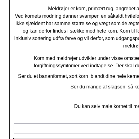
Meldrøjer er korn, primært rug, angrebet
Ved kornets modning danner svampen en såkaldt hvileform, 
ikke sjældent har samme størrelse og vægt som de ægt
og kan derfor findes i sække med hele korn. Korn til 
inklusiv sortering udfra farve og vil derfor, som udgangspu
meldrøj
Korn med meldrøjer udvikler under visse omstæn
forgiftningssymtomer ved indtagelse. Der skal do
Ser du et bananformet, sort korn iblandt dine hele kerne
Ser du mange af slagsen, så ko
Du kan selv male kornet til 