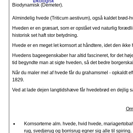
Biodynamisk (Demeter).
Almindelig hvede (Triticum aestivum), også kaldet brød-hv
Hveden er en græsart, som er opstået ved naturlig forædl
historisk set haft stor betydning.
Hvede er en meget let kornsort at håndtere, idet den ikke 
Hvedens bageegenskaber har altid fascineret, for det høj
tid begyndte man at sigte hveden, så det bedre borgerska
Når du maler mel af hvede får du grahamsmel - opkaldt ef
1829.
Ved at lade dejen langtidshæve får hvedebrød en dejlig s
Om 
Kornsorterne alm. hvede, hvid hvede, mariagertoba
rug, svedjerug og borrisrug egner sig alle til spiring.