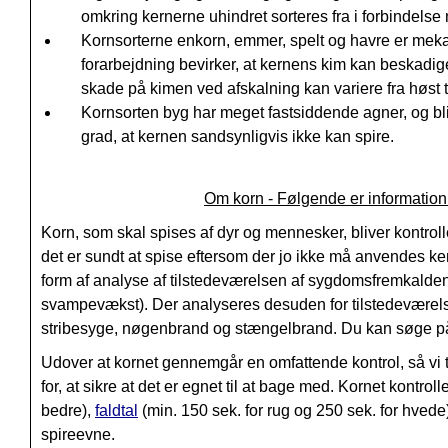
omkring kernerne uhindret sorteres fra i forbindels
Kornsorterne enkorn, emmer, spelt og havre er mekan
forarbejdning bevirker, at kernens kim kan beskadiges
skade på kimen ved afskalning kan variere fra høst til 
Kornsorten byg har meget fastsiddende agner, og bli
grad, at kernen sandsynligvis ikke kan spire.
Om korn - Følgende er information 
Korn, som skal spises af dyr og mennesker, bliver kontroller
det er sundt at spise eftersom der jo ikke må anvendes k
form af analyse af tilstedeværelsen af sygdomsfremkaldend
svampevækst).
Der analyseres desuden for tilstedeværels
s
tribesyge, n
øgenbrand og s
tængelbrand. Du kan søge på 
Udover at kornet gennemgår en omfattende kontrol, så vi tr
for, at sikre at det er egnet til at bage med. Kornet kontroll
bedre),
faldtal
(min. 150 sek. for rug og 250 sek. for hvede)
spireevne
.