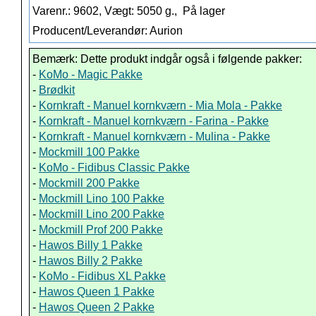
Varenr.: 9602, Vægt: 5050 g.,
På lager
Producent/Leverandør: Aurion
Bemærk: Dette produkt indgår også i følgende pakker:
-
KoMo - Magic Pakke
-
Brødkit
-
Kornkraft - Manuel kornkværn - Mia Mola - Pakke
-
Kornkraft - Manuel kornkværn - Farina - Pakke
-
Kornkraft - Manuel kornkværn - Mulina - Pakke
-
Mockmill 100 Pakke
-
KoMo - Fidibus Classic Pakke
-
Mockmill 200 Pakke
-
Mockmill Lino 100 Pakke
-
Mockmill Lino 200 Pakke
-
Mockmill Prof 200 Pakke
-
Hawos Billy 1 Pakke
-
Hawos Billy 2 Pakke
-
KoMo - Fidibus XL Pakke
-
Hawos Queen 1 Pakke
-
Hawos Queen 2 Pakke