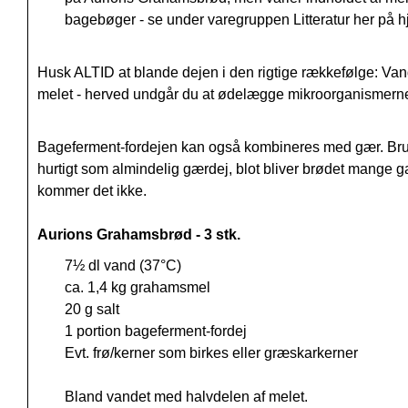
bagebøger - se under varegruppen Litteratur her på
Husk ALTID at blande dejen i den rigtige rækkefølge: Vand,
melet - herved undgår du at ødelægge mikroorganismerne
Bageferment-fordejen kan også kombineres med gær. Brug 
hurtigt som almindelig gærdej, blot bliver brødet mange
kommer det ikke.
Aurions Grahamsbrød - 3 stk.
7½ dl vand (37°C)
ca. 1,4 kg grahamsmel
20 g salt
1 portion bageferment-fordej
Evt. frø/kerner som birkes eller græskarkerner
Bland vandet med halvdelen af melet.