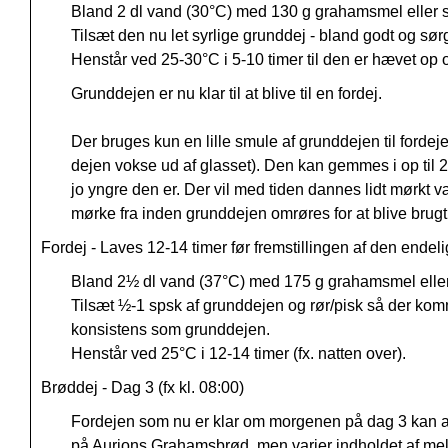
Bland 2 dl vand (30°C) med 130 g grahamsmel eller sp
Tilsæt den nu let syrlige grunddej - bland godt og sørg
Henstår ved 25-30°C i 5-10 timer til den er hævet op og
Grunddejen er nu klar til at blive til en fordej.
Der bruges kun en lille smule af grunddejen til fordejen
dejen vokse ud af glasset). Den kan gemmes i op til 
jo yngre den er. Der vil med tiden dannes lidt mørkt
mørke fra inden grunddejen omrøres for at blive brugt
Fordej - Laves 12-14 timer før fremstillingen af den endelig
Bland 2½ dl vand (37°C) med 175 g grahamsmel eller s
Tilsæt ½-1 spsk af grunddejen og rør/pisk så der komme
konsistens som grunddejen.
Henstår ved 25°C i 12-14 timer (fx. natten over).
Brøddej - Dag 3 (fx kl. 08:00)
Fordejen som nu er klar om morgenen på dag 3 kan an
på Aurions Grahamsbrød, men varier indholdet af mel/k