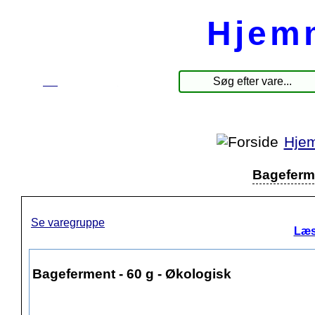
Hjem
☰
Produkter
Hjem
Bageferme
Se varegruppe
Læs
Bageferment - 60 g - Økologisk