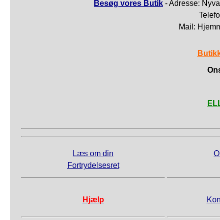
Besøg vores Butik
- Adresse: Nyva
Telef
Mail: Hjem
Butik
Ons
ELL
Læs om din
O
Fortrydelsesret
Hjælp
Kon