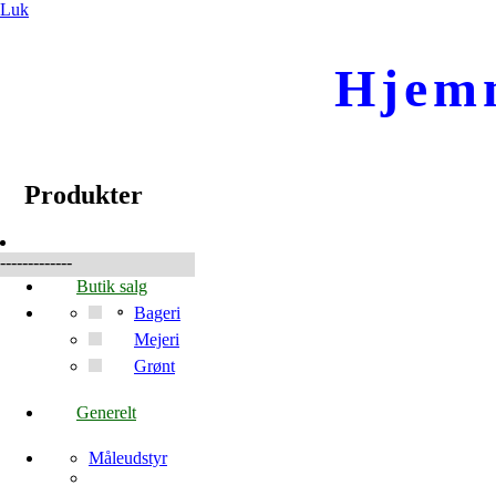
Luk
Hjem
☰
Produkter
Produkter
-------------
Butik salg
Bageri
Mejeri
Grønt
Generelt
Måleudstyr