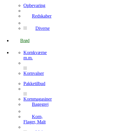
Opbevaring
Redskaber
Diverse
Brød
Kornkværne
m.m.
Kornvalser
Pakketilbud
Kornmagasiner
Bagegrej
Korn,
Flager, Malt