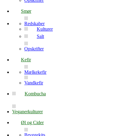
Opskrifter
Smør
Redskaber
Kulturer
Salt
Opskrifter
Kefir
Mælkekefir
Vandkefir
Kombucha
Veganerkulturer
Øl og Cider
Bryggekits