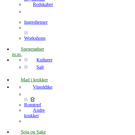
Redskaber
Ingredienser
Workshops
Spegepølser
m.m.
Kulturer
Salt
Mad i krukker
Vineddike
Romtopf
Andre
krukker
Soja og Sake