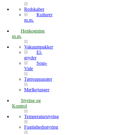
Redskaber
Kulturer
m.m.
Henkogning
m.m.
Vakuumpakker
El-
gryder
Sous-
Vide
Tørreapparater
Mælkejunger
Styring og
Kontrol
Temperaturstyring
Fugtighedsstyring