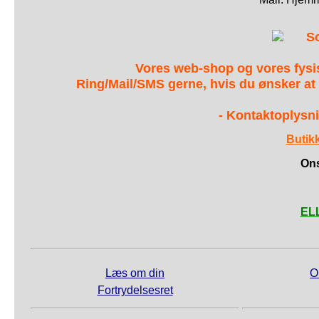
S
Vores web-shop og vores fys
Ring/Mail/SMS gerne, hvis du ønsker at
- Kontaktoplysni
Butik
Ons
ELL
Læs om din
O
Fortrydelsesret