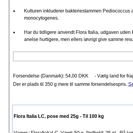
Kulturen inkluderer bakteriestammen Pediococcus aci
monocytogenes.
Har du tidligere anvendt Flora Italia, udgaven uden P
anelse hurtigere, men ellers iøvrigt give samme resu
Forsendelse (Danmark): 54,00 DKK
- Vælg land for fra
Der er plads til 350 g mere til samme forsendelsespris.
Se
Flora Italia LC, pose med 25g - Til 100 kg
Varenr.: FloraItaliaLC, Vægt: 50 g. (Indhold: 25 g),
På lag