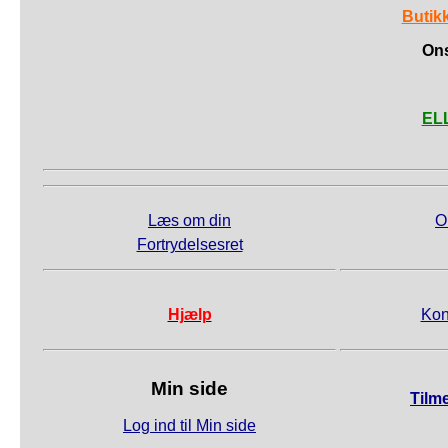
Butik
Ons
ELL
Læs om din
O
Fortrydelsesret
Hjælp
Kon
Min side
Tilm
Log ind til Min side