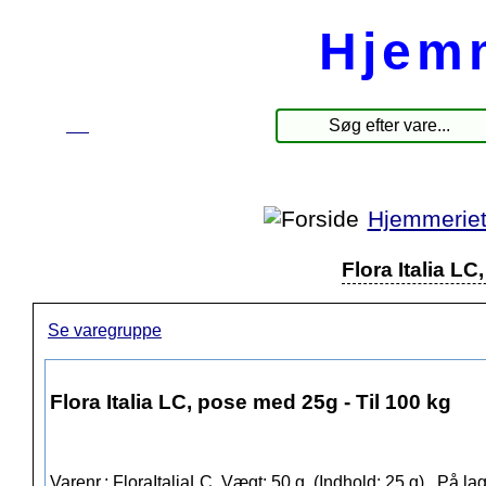
Hjem
☰
Produkter
Hjemmerie
Flora Italia LC
Se varegruppe
Flora Italia LC, pose med 25g - Til 100 kg
Varenr.: FloraItaliaLC, Vægt: 50 g. (Indhold: 25 g),
På lag