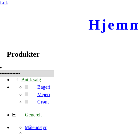
Luk
Hjemm
☰
Produkter
Produkter
-------------
Butik salg
Bageri
Mejeri
Grønt
Generelt
Måleudstyr