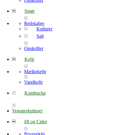
Opskrifter
Smør
Redskaber
Kulturer
Salt
Opskrifter
Kefir
Mælkekefir
Vandkefir
Kombucha
Veganerkulturer
Øl og Cider
Bryggekits