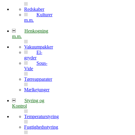
Redskaber
Kulturer
m.m.
Henkogning
m.m.
Vakuumpakker
El-
gryder
Sous-
Vide
Tørreapparater
Mælkejunger
Styring og
Kontrol
Temperaturstyring
Fugtighedsstyring