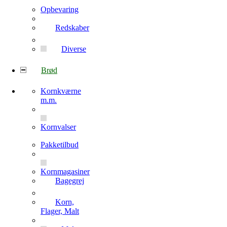
Opbevaring
Redskaber
Diverse
Brød
Kornkværne
m.m.
Kornvalser
Pakketilbud
Kornmagasiner
Bagegrej
Korn,
Flager, Malt