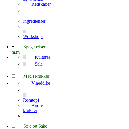
Redskaber
Ingredienser
Workshops
Spegepølser
m.m.
Kulturer
Salt
Mad i krukker
Vineddike
Romtopf
Andre
krukker
Soja og Sake