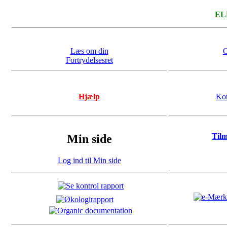
ELL
Læs om din
O
Fortrydelsesret
Hjælp
Kon
Til
Min side
Log ind til Min side