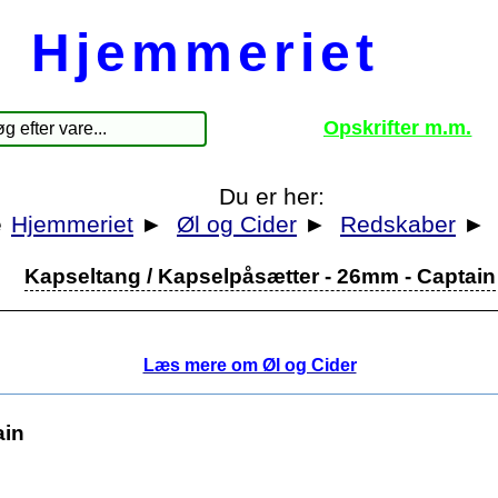
Hjemmeriet
Opskrifter m.m.
Du er her:
Hjemmeriet
►
Øl og Cider
►
Redskaber
►
Kapseltang / Kapselpåsætter - 26mm - Captain
Læs mere om Øl og Cider
ain