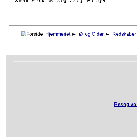
Varenr.: 9105OBN, Vægt: 330 g.,
På lager
Hjemmeriet
►
Øl og Cider
►
Redskaber
Besøg vor