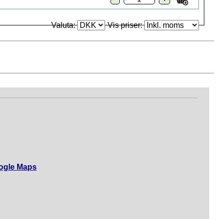
Valuta:
Vis priser:
ogle Maps