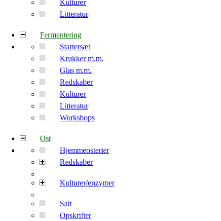
Kulturer
Litteratur
Fermentering
Startersæt
Krukker m.m.
Glas m.m.
Redskaber
Kulturer
Litteratur
Workshops
Ost
Hjemmeosterier
Redskaber
Kulturer/enzymer
Salt
Opskrifter