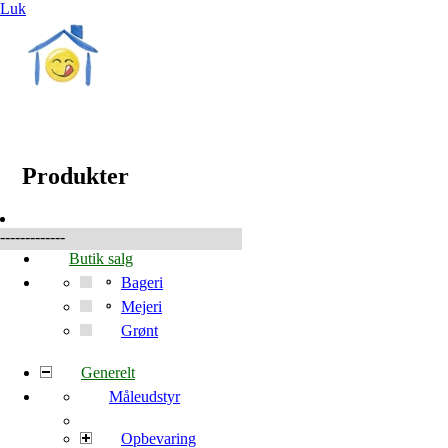
Luk
☰
Produkter
Produkter
-------------
Butik salg
Bageri
Mejeri
Grønt
Generelt
Måleudstyr
Opbevaring