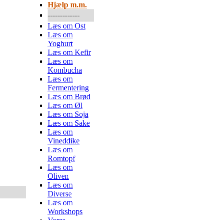
Hjælp m.m.
-------------
Læs om Ost
Læs om
Yoghurt
Læs om Kefir
Læs om
Kombucha
Læs om
Fermentering
Læs om Brød
Læs om Øl
Læs om Soja
Læs om Sake
Læs om
Vineddike
Læs om
Romtopf
Læs om
Oliven
Læs om
Diverse
Læs om
Workshops