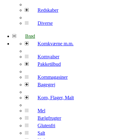
Redskaber
Diverse
Brød
Kornkværne m.m.
Kornvalser
Pakketilbud
Kornmagasiner
Bagegrej
Korn, Flager, Malt
Mel
Bælgfrugter
Glutenfri
Salt