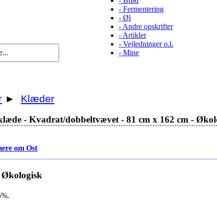
-
Brød
-
Fermentering
-
Øl
-
Andre opskrifter
-
Artikler
-
Vejledninger o.l.
-
Mine
r
►
Klæder
klæde - Kvadrat/dobbeltvævet - 81 cm x 162 cm - Økol
ere om Ost
- Økologisk
5%.