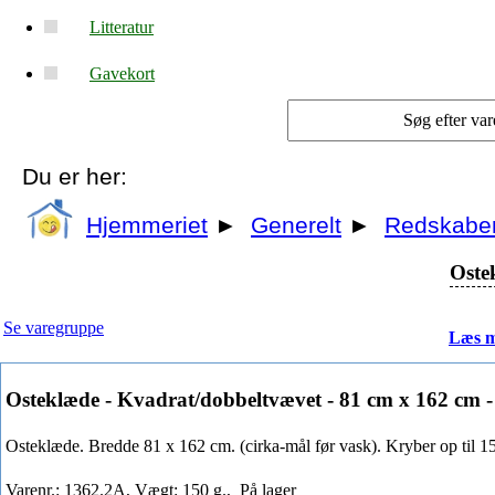
Litteratur
Gavekort
Du er her:
Hjemmeriet
►
Generelt
►
Redskabe
Oste
Se varegruppe
Læs m
Osteklæde - Kvadrat/dobbeltvævet - 81 cm x 162 cm 
Osteklæde. Bredde 81 x 162 cm. (cirka-mål før vask). Kryber op til 1
Varenr.: 1362.2A, Vægt: 150 g.,
På lager