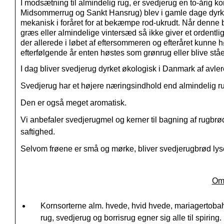
I modsætning til almindelig rug, er svedjerug en to-årig k
Midsommerrug og Sankt Hansrug) blev i gamle dage dyrket 
mekanisk i foråret for at bekæmpe rod-ukrudt. Når denne beh
græs eller almindelige vintersæd så ikke giver et ordentl
der allerede i løbet af eftersommeren og efteråret kunne h
efterfølgende år enten høstes som grønrug eller blive st
I dag bliver svedjerug dyrket økologisk i Danmark af avl
Svedjerug har et højere næringsindhold end almindelig rug
Den er også meget aromatisk.
Vi anbefaler svedjerugmel og kerner til bagning af rugbrød
saftighed.
Selvom frøene er små og mørke, bliver svedjerugbrød lys
Om 
Kornsorterne alm. hvede, hvid hvede, mariagertoba
rug, svedjerug og borrisrug egner sig alle til spiring.