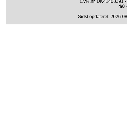
CVR.nr. DK41408391 - 
4/0
-
Sidst opdateret: 2026-0