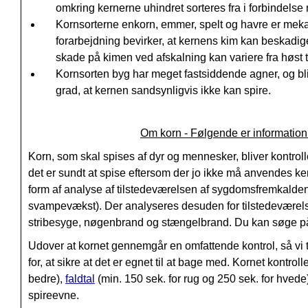
omkring kernerne uhindret sorteres fra i forbindels
Kornsorterne enkorn, emmer, spelt og havre er mekan
forarbejdning bevirker, at kernens kim kan beskadiges
skade på kimen ved afskalning kan variere fra høst til 
Kornsorten byg har meget fastsiddende agner, og bli
grad, at kernen sandsynligvis ikke kan spire.
Om korn - Følgende er information 
Korn, som skal spises af dyr og mennesker, bliver kontroller
det er sundt at spise eftersom der jo ikke må anvendes k
form af analyse af tilstedeværelsen af sygdomsfremkaldend
svampevækst).
Der analyseres desuden for tilstedeværels
s
tribesyge, n
øgenbrand og s
tængelbrand. Du kan søge på 
Udover at kornet gennemgår en omfattende kontrol, så vi tr
for, at sikre at det er egnet til at bage med. Kornet kontroll
bedre),
faldtal
(min. 150 sek. for rug og 250 sek. for hvede)
spireevne
.