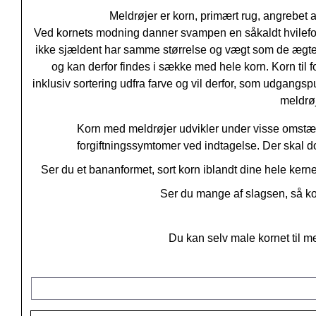
Meldrøjer er korn, primært rug, angrebet
Ved kornets modning danner svampen en såkaldt hvileform, 
ikke sjældent har samme størrelse og vægt som de ægt
og kan derfor findes i sække med hele korn. Korn til 
inklusiv sortering udfra farve og vil derfor, som udgangspu
meldrøj
Korn med meldrøjer udvikler under visse omstæn
forgiftningssymtomer ved indtagelse. Der skal do
Ser du et bananformet, sort korn iblandt dine hele kerne
Ser du mange af slagsen, så ko
Du kan selv male kornet til 