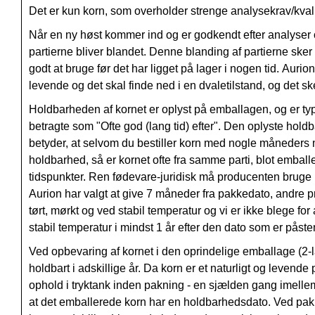
Det er kun korn, som overholder strenge analysekrav/kva
Når en ny høst kommer ind og er godkendt efter analyser og 
partierne bliver blandet. Denne blanding af partierne sker 
godt at bruge før det har ligget på lager i nogen tid. Auri
levende og det skal finde ned i en dvaletilstand, og det ske
Holdbarheden af kornet er oplyst på emballagen, og er t
betragte som "Ofte god (lang tid) efter". Den oplyste holdb
betyder, at selvom du bestiller korn med nogle måneders 
holdbarhed, så er kornet ofte fra samme parti, blot emballer
tidspunkter. Ren fødevare-juridisk må producenten bruge h
Aurion har valgt at give 7 måneder fra pakkedato, andre p
tørt, mørkt og ved stabil temperatur og vi er ikke blege for
stabil temperatur i mindst 1 år efter den dato som er påste
Ved opbevaring af kornet i den oprindelige emballage (2-lag
holdbart i adskillige år. Da korn er et naturligt og levende
ophold i tryktank inden pakning - en sjælden gang imellem
at det emballerede korn har en holdbarhedsdato. Ved pakni