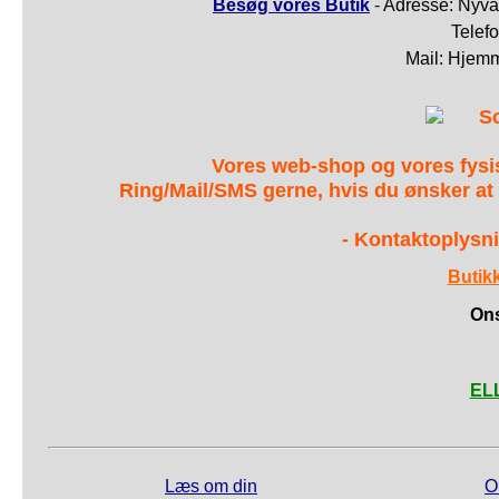
Besøg vores Butik
- Adresse: Nyva
Telef
Mail: Hjem
S
Vores web-shop og vores fys
Ring/Mail/SMS gerne, hvis du ønsker at
- Kontaktoplysni
Butik
Ons
ELL
Læs om din
O