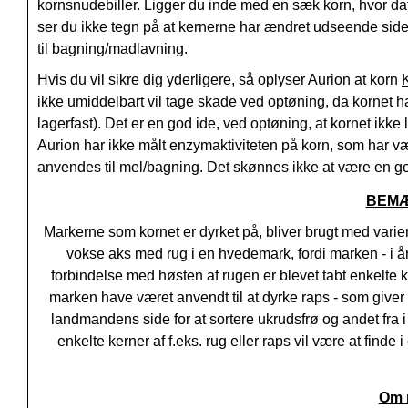
kornsnudebiller. Ligger du inde med en sæk korn, hvor da
ser du ikke tegn på at kernerne har ændret udseende siden 
til bagning/madlavning.
Hvis du vil sikre dig yderligere, så oplyser Aurion at korn
ikke umiddelbart vil tage skade ved optøning, da kornet h
lagerfast). Det er en god ide, ved optøning, at kornet ikk
Aurion har ikke målt enzymaktiviteten på korn, som har væ
anvendes til mel/bagning. Det skønnes ikke at være en god 
BEM
Markerne som kornet er dyrket på, bliver brugt med varieren
vokse aks med rug i en hvedemark, fordi marken - i åre
forbindelse med høsten af rugen er blevet tabt enkelte ke
marken have været anvendt til at dyrke raps - som giver 
landmandens side for at sortere ukrudsfrø og andet fra 
enkelte kerner af f.eks. rug eller raps vil være at finde
Om m