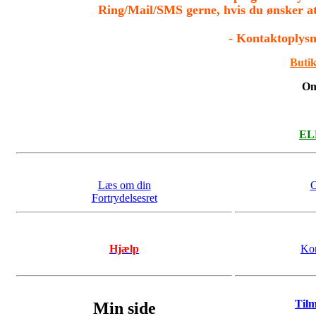
Ring/Mail/SMS gerne, hvis du ønsker a
- Kontaktoplysn
Butik
On
ELL
Læs om din
O
Fortrydelsesret
Hjælp
Kon
Til
Min side