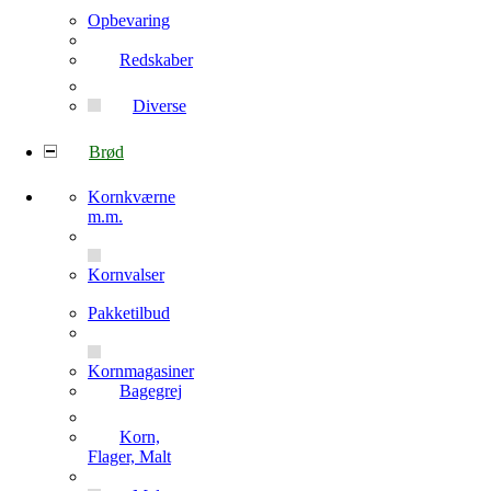
Opbevaring
Redskaber
Diverse
Brød
Kornkværne
m.m.
Kornvalser
Pakketilbud
Kornmagasiner
Bagegrej
Korn,
Flager, Malt