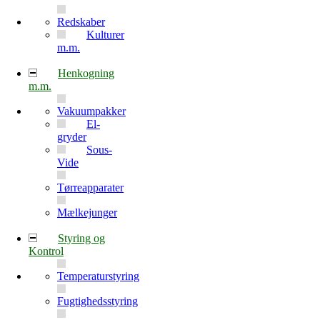
Redskaber
Kulturer
m.m.
Henkogning
m.m.
Vakuumpakker
El-
gryder
Sous-
Vide
Tørreapparater
Mælkejunger
Styring og
Kontrol
Temperaturstyring
Fugtighedsstyring