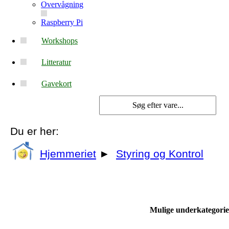
Overvågning
Raspberry Pi
Workshops
Litteratur
Gavekort
Du er her:
Hjemmeriet
►
Styring og Kontrol
Mulige underkategorie