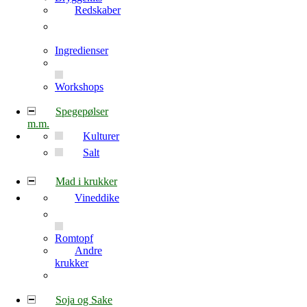
Redskaber
Ingredienser
Workshops
Spegepølser
m.m.
Kulturer
Salt
Mad i krukker
Vineddike
Romtopf
Andre
krukker
Soja og Sake