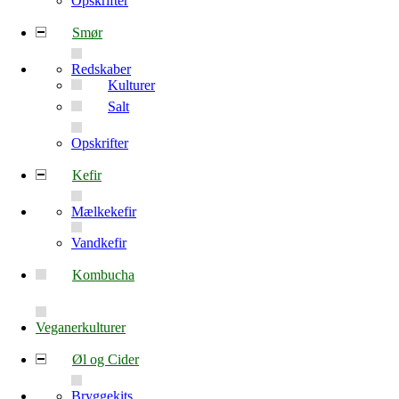
Opskrifter
Smør
Redskaber
Kulturer
Salt
Opskrifter
Kefir
Mælkekefir
Vandkefir
Kombucha
Veganerkulturer
Øl og Cider
Bryggekits