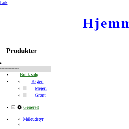
Luk
Hjemm
☰
Produkter
Produkter
-------------
Butik salg
Bageri
Mejeri
Grønt
Generelt
Måleudstyr