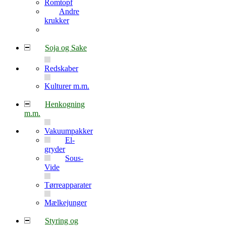
Romtopf
Andre
krukker
Soja og Sake
Redskaber
Kulturer m.m.
Henkogning
m.m.
Vakuumpakker
El-
gryder
Sous-
Vide
Tørreapparater
Mælkejunger
Styring og