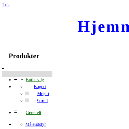
Luk
Hjemm
☰
Produkter
Produkter
-------------
Butik salg
Bageri
Mejeri
Grønt
Generelt
Måleudstyr