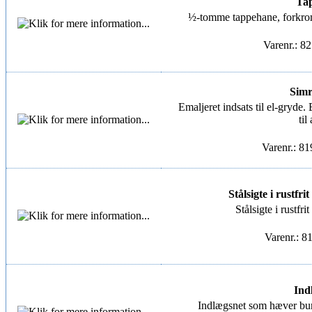
Tap
½-tomme tappehane, forkromet
Varenr.: 8
Simr
Emaljeret indsats til el-gryde.
til
Varenr.: 8
Stålsigte i rustfrit
Stålsigte i rustfrit
Varenr.: 8
Ind
Indlægsnet som hæver bu