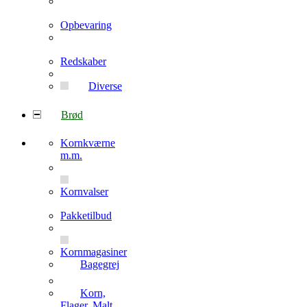
Opbevaring
Redskaber
Diverse
Brød
Kornkværne
m.m.
Kornvalser
Pakketilbud
Kornmagasiner
Bagegrej
Korn,
Flager, Malt