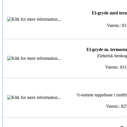
El-gryde med termos
Varenr.: 8
El-gryde m. termostat
Elektrisk henkogn
Varenr.: 81
½-tomme tappehane i rustfri st
Varenr.: 8